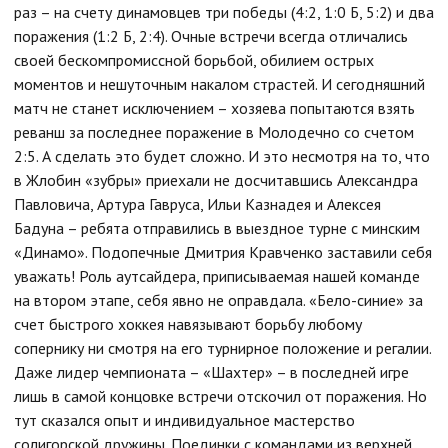
раз – на счету динамовцев три победы (4:2, 1:0 Б, 5:2) и два
поражения (1:2 Б, 2:4). Очные встречи всегда отличались
своей бескомпромиссной борьбой, обилием острых
моментов и нешуточным накалом страстей. И сегодняшний
матч не станет исключением – хозяева попытаются взять
реванш за последнее поражение в Молодечно со счетом
2:5. А сделать это будет сложно. И это несмотря на то, что
в Жлобин «зубры» приехали не досчитавшись Александра
Павловича, Артура Гавруса, Ильи Казнадея и Алексея
Бадуна – ребята отправились в выездное турне с минским
«Динамо». Подопечные Дмитрия Кравченко заставили себя
уважать! Роль аутсайдера, приписываемая нашей команде
на втором этапе, себя явно не оправдала. «Бело-синие» за
счет быстрого хоккея навязывают борьбу любому
сопернику ни смотря на его турнирное положение и регалии.
Даже лидер чемпионата – «Шахтер» – в последней игре
лишь в самой концовке встречи отскочил от поражения. Но
тут сказался опыт и индивидуальное мастерство
солигорской дружины. Поединки с командами из верхней