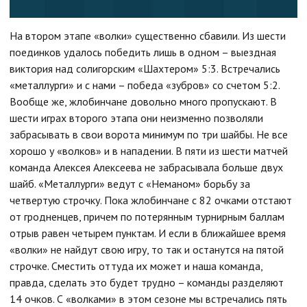
На втором этапе «волки» существенно сбавили. Из шести
поединков удалось победить лишь в одном – выездная
виктория над солигорским «Шахтером» 5:3. Встречались
«металлурги» и с нами – победа «зубров» со счетом 5:2.
Вообще же, жлобинчане довольно много пропускают. В
шести играх второго этапа они неизменно позволяли
забрасывать в свои ворота минимум по три шайбы. Не все
хорошо у «волков» и в нападении. В пяти из шести матчей
команда Алексея Алексеева не забрасывала больше двух
шайб. «Металлурги» ведут с «Неманом» борьбу за
четвертую строчку. Пока жлобинчане с 82 очками отстают
от гродненцев, причем по потерянным турнирным баллам
отрыв равен четырем пунктам. И если в ближайшее время
«волки» не найдут свою игру, то так и останутся на пятой
строчке. Сместить оттуда их может и наша команда,
правда, сделать это будет трудно – команды разделяют
14 очков. С «волками» в этом сезоне мы встречались пять