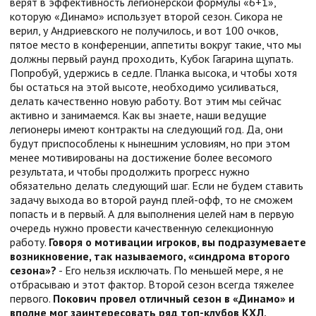
верят в эффективность легионерской формулы «6+1»,
которую «Динамо» использует второй сезон. Сикора не
верил, у Андриевского не получилось, и вот 100 очков,
пятое место в конференции, аппетиты вокруг такие, что мы
должны первый раунд проходить, Кубок Гагарина щупать.
Попробуй, удержись в седле. Планка высока, и чтобы хотя
бы остаться на этой высоте, необходимо усиливаться,
делать качественно новую работу. Вот этим мы сейчас
активно и занимаемся. Как вы знаете, наши ведущие
легионеры имеют контракты на следующий год. Да, они
будут приспособлены к нынешним условиям, но при этом
менее мотивированы на достижение более весомого
результата, и чтобы продолжить прогресс нужно
обязательно делать следующий шаг. Если не будем ставить
задачу выхода во второй раунд плей-офф, то не сможем
попасть и в первый. А для выполнения целей нам в первую
очередь нужно провести качественную селекционную
работу.
Говоря о мотивации игроков, вы подразумеваете
возникновение, так называемого, «синдрома второго
сезона»?
- Его нельзя исключать. По меньшей мере, я не
отбрасываю и этот фактор. Второй сезон всегда тяжелее
первого.
Покович провел отличный сезон в «Динамо» и
вполне мог заинтересовать ряд топ-клубов КХЛ,