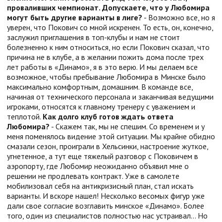
проваливших чемпионат. Допускаете, что у Любомира
могут быть другие варианты в лиге?
- Возможно все, но я
уверен, что Покович со мной искренен. То есть, он, конечно,
заслужил приглашения в топ-клубы и нам не стоит
болезненно к ним относиться, но если Покович сказал, что
причина не в клубе, а в желании пожить дома после трех
лет работы в «Динамо», я в это верю. И мы делаем все
возможное, чтобы пребывание Любомира в Минске было
максимально комфортным, домашним. В команде все,
начиная от технического персонала и заканчивая ведущими
игроками, относятся к главному тренеру с уважением и
теплотой.
Как долго клуб готов ждать ответа
Любомира?
- Скажем так, мы не спешим. Со временем и у
меня поменялось видение этой ситуации. Мы крайне обидно
смазали сезон, проиграли в Хельсинки, настроение жуткое,
угнетенное, а тут еще тяжелый разговор с Поковичем в
аэропорту, где Любомир неожиданно объявил мне о
решении не продлевать контракт. Уже в самолете
мобилизовал себя на антикризисный план, стал искать
варианты. И вскоре нашел! Несколько весомых фигур уже
дали свое согласие возглавить минское «Динамо». Более
того, один из специалистов полностью нас устраивал… Но