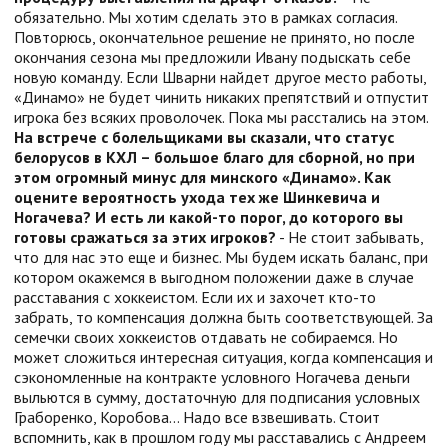
обязательно. Мы хотим сделать это в рамках согласия.
Повторюсь, окончательное решение не принято, но после
окончания сезона мы предложили Ивану подыскать себе
новую команду. Если Шварни найдет другое место работы,
«Динамо» не будет чинить никаких препятствий и отпустит
игрока без всяких проволочек. Пока мы расстались на этом.
На встрече с болельщиками вы сказали, что статус
белорусов в КХЛ – большое благо для сборной, но при
этом огромный минус для минского «Динамо». Как
оцените вероятность ухода тех же Шинкевича и
Ногачева? И есть ли какой-то порог, до которого вы
готовы сражаться за этих игроков?
- Не стоит забывать,
что для нас это еще и бизнес. Мы будем искать баланс, при
котором окажемся в выгодном положении даже в случае
расставания с хоккеистом. Если их и захочет кто-то
забрать, то компенсация должна быть соответствующей. За
семечки своих хоккеистов отдавать не собираемся. Но
может сложиться интересная ситуация, когда компенсация и
сэкономленные на контракте условного Ногачева деньги
выльются в сумму, достаточную для подписания условных
Граборенко, Коробова… Надо все взвешивать. Стоит
вспомнить, как в прошлом году мы расставались с Андреем