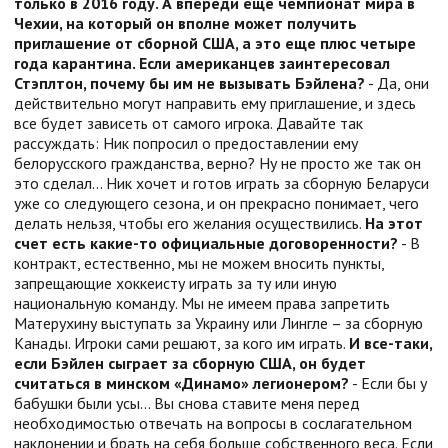
только в 2016 году. А впереди еще чемпионат мира в
Чехии, на который он вполне может получить
приглашение от сборной США, а это еще плюс четыре
года карантина. Если американцев заинтересовал
Стэплтон, почему бы им не вызывать Бэйлена?
- Да, они
действительно могут направить ему приглашение, и здесь
все будет зависеть от самого игрока. Давайте так
рассуждать: Ник попросил о предоставлении ему
белорусского гражданства, верно? Ну не просто же так он
это сделал… Ник хочет и готов играть за сборную Беларуси
уже со следующего сезона, и он прекрасно понимает, чего
делать нельзя, чтобы его желания осуществились.
На этот
счет есть какие-то официальные договоренности?
- В
контракт, естественно, мы не можем вносить пункты,
запрещающие хоккеисту играть за ту или иную
национальную команду. Мы не имеем права запретить
Матерухину выступать за Украину или Лингле – за сборную
Канады. Игроки сами решают, за кого им играть.
И все-таки,
если Бэйлен сыграет за сборную США, он будет
считаться в минском «Динамо» легионером?
- Если бы у
бабушки были усы… Вы снова ставите меня перед
необходимостью отвечать на вопросы в сослагательном
наклонении и брать на себя больше собственного веса. Если