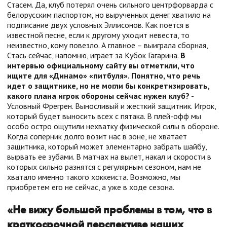
Стасем. Да, клуб потерял очень сильного центрфорварда с
белорусским паспортом, но вырученных денег хватило на
подписание двух условных Эллисонов. Как поется в
известной песне, если к другому уходит невеста, то
неизвестно, кому повезло. А главное – выиграла сборная,
Стась сейчас, напомню, играет за Кубок Гагарина.
В
интервью официальному сайту вы отметили, что
ищите для «Динамо» «питбуля». Понятно, что речь
идет о защитнике, но не могли бы конкретизировать,
какого плана игрок обороны сейчас нужен клуб?
-
Условный Фрегрен. Выносливый и жесткий защитник. Игрок,
который будет выносить всех с пятака. В плей-офф мы
особо остро ощутили нехватку физической силы в обороне.
Когда соперник долго возит нас в зоне, не хватает
защитника, который может элементарно забрать шайбу,
вырвать ее зубами. В матчах на вылет, накал и скорости в
которых сильно разнятся с регулярным сезоном, нам не
хватало именно такого хоккеиста. Возможно, мы
приобретем его не сейчас, а уже в ходе сезона.
«Не вижу большой проблемы в том, что в
краткосрочной перспективе наших