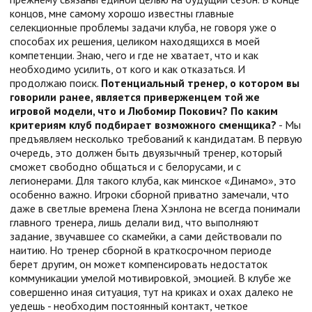
концов, мне самому хорошо известны главные
селекционные проблемы задачи клуба, не говоря уже о
способах их решения, целиком находящихся в моей
компетенции. Знаю, чего и где не хватает, что и как
необходимо усилить, от кого и как отказаться. И
продолжаю поиск.
Потенциальный тренер, о котором вы
говорили ранее, является приверженцем той же
игровой модели, что и Любомир Покович? По каким
критериям клуб подбирает возможного сменщика?
- Мы
предъявляем несколько требований к кандидатам. В первую
очередь, это должен быть двуязычный тренер, который
сможет свободно общаться и с белорусами, и с
легионерами. Для такого клуба, как минское «Динамо», это
особенно важно. Игроки сборной приватно замечали, что
даже в светлые времена Глена Хэнлона не всегда понимали
главного тренера, лишь делали вид, что выполняют
задание, звучавшее со скамейки, а сами действовали по
наитию. Но тренер сборной в краткосрочном периоде
берет другим, он может компенсировать недостаток
коммуникации умелой мотивировкой, эмоцией. В клубе же
совершенно иная ситуация, тут на криках и охах далеко не
уедешь - необходим постоянный контакт, четкое