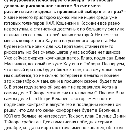
довольно рискованное занятие. За счет чего
рассчитываете сделать правильный выбор в этот раз?
-
Я вам немного приоткрою кухню: мы не ищем среди уже
готовых голкиперов КХЛ. Кошечкин и Коскинен все равно
недоступны, а статистика доступных по большому счету не
отличается от показателей наших вратарей. Нет смысла
менять конкретного Хаугена на условного Гарнетта. Мы
будем искать новых для КХЛ вратарей, станем где-то
рисковать, но без смелых шагов у нас вообще нет шансов.
Уже сейчас очерчен круг кандидатов. Благо, подписан Дима
Мильчаков, который не хуже Хаугена и Тэйлора. Планируем,
что новый вратарь будет бюджетным, поэтому даже если
мы ошибемся, то не сильно потеряем в деньгах и поймем
это к сентябрю. А там, как и в прошлом сезоне, будет план
B. В этом году запасной вариант не провалился. Хотя на
самом деле Тэйлора можно считать планом C. Планом B на
самом деле был Петри Веханен, с которым мы почти
подписали контракт в августе. Но в последний момент он
решил, что для его семьи комфортнее будет в Берлине, а
КХЛ его больше не интересует. Так вот, план C в лице Дэнни
Тэйлора сработал. Девятиматчевая победная серия в
декабре, когда на воротах стоял именно канадец, об этом