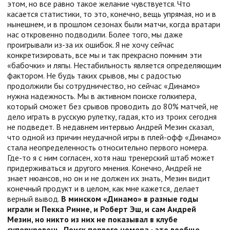
этом, но все равно такое желание чувствуется. Что
касается статистики, то это, конечно, вещь упрямая, но и в
нынешнем, и в прошлом сезонах были матчи, когда вратари
нас откровенно подводили. Более того, мы даже
проигрывали из-за их ошибок. Я не хочу сейчас
конкретизировать, все мы и так прекрасно помним эти
«бабочки» и ляпы. Нестабильность является определяющим
фактором. Не будь таких срывов, мы с радостью
продолжили бы сотрудничество, но сейчас «Динамо»
нужна надежность. Мы в активном поиске голкипера,
который сможет без срывов проводить до 80% матчей, не
дело играть в русскую рулетку, гадая, кто из троих сегодня
не подведет. В недавнем интервью Андрей Мезин сказал,
что одной из причин неудачной игры в плей-офф «Динамо»
стала неопределенность относительно первого номера.
Где-то я с ним согласен, хотя наш тренерский штаб может
придерживаться и другого мнения. Конечно, Андрей не
знает нюансов, но он и не должен их знать, Мезин видит
конечный продукт и в целом, как мне кажется, делает
верный вывод.
В минском «Динамо» в разные годы
играли и Пекка Ринне, и Роберт Эш, и сам Андрей
Мезин, но никто из них не показывал в клубе
суперуровень. Поиск первого номера - это вообще