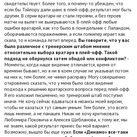
свидетельствует. Более того, я почему-то убежден, что
если бы Тэйлору дали шанс в плей-офф, результат мог быть
другим. В серии вратари не стали героями, а без героев
матчи на вылет не выигрываются. В плей-офф любые
ошибки вратарей, как это было в понедельник с Лаландом,
оборачиваются поражениями, а если голкипер играет как
скала, то и команда летит вперед.
Вы говорите, что у вас
было различное с тренерским штабом мнение
относительно выбора вратаря в плей-офф. Такой
подход не обернулся затем обидой или конфликтом?
-
Моменты, когда наше видение отличается, время от
времени бывают, но я ни в коем случае не указывал потом
на них и, тем более, не чинил расправу. Могу совершенно
откровенно сказать, что у меня было свое видение
подхода к решению вратарского вопроса перед плей-офф.
Я его изложил письменно, но тренерский штаб поступил
иначе. Не хочу сейчас вдаваться в нюансы моей версии,
чтобы не казаться тут самым умным. Тем более, это всего
лишь мнение, а не панацея. Никак не хочу критиковать
Любомира Поковича и Алексея Щебланова, к тому же, мы
не знаем, какой результат принес бы мой вариант.
Возможно, вышло бы еще хуже.
Если «Динамо» все-таки