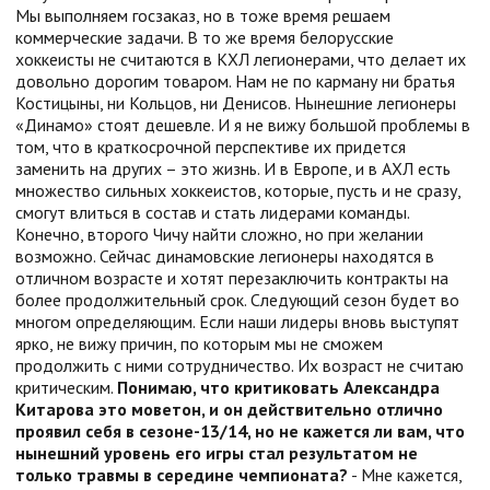
Мы выполняем госзаказ, но в тоже время решаем
коммерческие задачи. В то же время белорусские
хоккеисты не считаются в КХЛ легионерами, что делает их
довольно дорогим товаром. Нам не по карману ни братья
Костицыны, ни Кольцов, ни Денисов. Нынешние легионеры
«Динамо» стоят дешевле. И я не вижу большой проблемы в
том, что в краткосрочной перспективе их придется
заменить на других – это жизнь. И в Европе, и в АХЛ есть
множество сильных хоккеистов, которые, пусть и не сразу,
смогут влиться в состав и стать лидерами команды.
Конечно, второго Чичу найти сложно, но при желании
возможно. Сейчас динамовские легионеры находятся в
отличном возрасте и хотят перезаключить контракты на
более продолжительный срок. Следующий сезон будет во
многом определяющим. Если наши лидеры вновь выступят
ярко, не вижу причин, по которым мы не сможем
продолжить с ними сотрудничество. Их возраст не считаю
критическим.
Понимаю, что критиковать Александра
Китарова это моветон, и он действительно отлично
проявил себя в сезоне-13/14, но не кажется ли вам, что
нынешний уровень его игры стал результатом не
только травмы в середине чемпионата?
- Мне кажется,