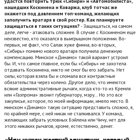
удастся повторить трюк «Сибири» и «Автомобилиста»,
нашедших Коскинена и Коваржа, клуб тотчас же
окажется под давлением топ-команд, желающих
заполучить вратаря в свой ростер. Как планируете
защищаться в таких ситуациях?
- Защищаться, на самом
деле, легче - атаковать сложнее. В случае с Коскиненом еще
неизвестно, кто оказался в выигрышном положении. Во-
первых, не факт, что Салак хуже финна, во-вторых,
«Сибирь» помимо нового вратаря получила денежную
компенсацию. Минское «Динамо» такой вариант устроил
бы. И, что самое главное, если бы «Сибирь» не захотела
отдавать Коскинена, никто не смог бы его забрать. Нет
силы, которая взяла бы и сломала все контрактные
обязательства через колено. Другое дело, что имеются
всякие административные рычаги, когда кто-то из Кремля
или «Газпрома» звонит губернатору, мэру… Но это все
закулисье, которое, по моей информации, имело место. В
минском «Динамо» такую ситуацию представить сложно, я,
по крайней мере, с ней никак не сталкивался. У команд,
желающих забрать условных Бэйлена или Чичу, нет для
этого никаких рычагов, кроме, естественно, денег.
«Нам нужен жесткий защитник, который