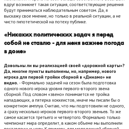
вдруг возникнет такая ситуация, соответствующие решения
будут приниматься наблюдательным советом. Да, я
выскажу свое мнение, но только в реальной ситуации, а не
чисто гипотетической на потеху публике.
«Никаких политических задач я перед
собой не ставлю - для меня важнее погода
в доме»
Довольны ли вы реализацией своей «дорожной карты»?
Да, многие пункты выполнены, но, например, нового
игрока для первой тройки сборной в «Динамо» не
видно.
- Формально задачей на сезон была подготовка
одного нового игрока уровня первого-второго звена
сборной. Под словом «звено» понимается не тройка
нападающих, а пятерка хоккеистов, иначе мы писали бы о
конкретном амплуа. Считаю, что мы подготовили не одного,
а сразу несколько игроков первого-второго звеньев. То же
самое касается третьего и четвертого. Формально только
чемпионат мира определит, в каком объеме мы выполнили
поставленные цели. К примеру, для молодежной сборной