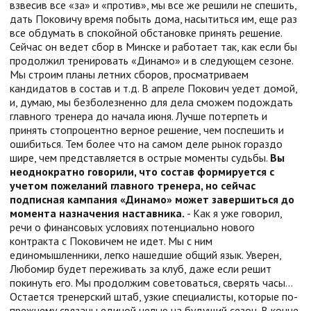
взвесив все «за» и «против», мы все же решили не спешить,
дать Поковичу время побыть дома, насытиться им, еще раз
все обдумать в спокойной обстановке принять решение.
Сейчас он ведет сбор в Минске и работает так, как если бы
продолжил тренировать «Динамо» и в следующем сезоне.
Мы строим планы летних сборов, просматриваем
кандидатов в состав и т.д. В апреле Покович уедет домой,
и, думаю, мы безболезненно для дела сможем подождать
главного тренера до начала июня. Лучше потерпеть и
принять стопроцентно верное решение, чем поспешить и
ошибиться. Тем более что на самом деле рынок гораздо
шире, чем представляется в острые моменты судьбы.
Вы
неоднократно говорили, что состав формируется с
учетом пожеланий главного тренера, но сейчас
подписная кампания «Динамо» может завершиться до
момента назначения наставника.
- Как я уже говорил,
речи о финансовых условиях потенциально нового
контракта с Поковичем не идет. Мы с ним
единомышленники, легко нашедшие общий язык. Уверен,
Любомир будет переживать за клуб, даже если решит
покинуть его. Мы продолжим советоваться, сверять часы…
Остается тренерский штаб, узкие специалисты, которые по-
прежнему связаны единой целью на будущий сезон. В конце