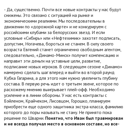
- Да, существенно. Почти все новые контракты у нас будут
снижены. Это связано с ситуацией на рынке и
экономическими реалиями. Мы последовательны в
движении по «дорожной карте» и не конкурируем с
российскими клубами за белорусских звезд. И если
условные «Сибирь» или «Нефтехимик» захотят подписать,
допустим, Ногачева, бороться не станем. В силу своего
возраста Евгений станет ограниченно свободным агентом,
следовательно, «Динамо-Минск» получит компенсацию и
направит эти деньги на уставные цели, развитие,
подписание новых игроков. В следующем сезоне «Динамо»
намерено сделать шаг вперед и выйти во второй раунд
Кубка Гагарина, а для этого нам нужно увеличить глубину
состава. В первую речь идет о третьем звене, которое по
расхожему мнению выигрывает плей-офф. Необходимо
усиление и в линии обороны. У нас есть контракты с
Бэйленом, Крайчеком, Лисовцом, Горошко, планируем
приобрести еще одного защитника экстра-класса, фамилию
которого до поры называть не стану. Не принято пока
решение по Шварни.
Понятно, что Иван был травмирован
и не всегда получал место в основном составе, но все-