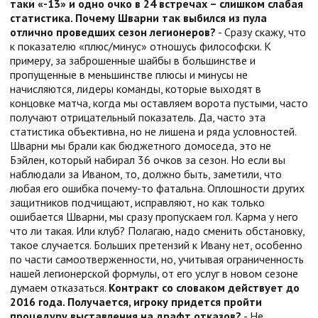
таки «-13» и одно очко в 24 встречах – слишком слабая
статистика. Почему Шварни так выбился из пула
отлично проведших сезон легионеров?
- Сразу скажу, что
к показателю «плюс/минус» отношусь философски. К
примеру, за заброшенные шайбы в большинстве и
пропущенные в меньшинстве плюсы и минусы не
начисляются, лидеры команды, которые выходят в
концовке матча, когда мы оставляем ворота пустыми, часто
получают отрицательный показатель. Да, часто эта
статистика объективна, но не лишена и ряда условностей.
Шварни мы брали как бюджетного домоседа, это не
Бэйлен, который набирал 36 очков за сезон. Но если вы
наблюдали за Иваном, то, должно быть, заметили, что
любая его ошибка почему-то фатальна. Оплошности других
защитников подчищают, исправляют, но как только
ошибается Шварни, мы сразу пропускаем гол. Карма у него
что ли такая. Или клуб? Полагаю, надо сменить обстановку,
такое случается. Больших претензий к Ивану нет, особенно
по части самоотверженности, но, учитывая ограниченность
нашей легионерской формулы, от его услуг в новом сезоне
думаем отказаться.
Контракт со словаком действует до
2016 года. Получается, игроку придется пройти
процедуру выставления на драфт отказов?
- Не