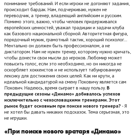
понимание требований. И если игроки не догоняют задания,
происходит бардак. Нам, подчеркиваю, нужен не
переводчик, а тренер, владеющий английским и русским.
Помимо этого, важно, чтобы человек придерживался
европейских ценностей, уважал традиции и задачи клуба
как базового национальной сборной. Авторитетная фигура,
порядочный мужик, грамотный тактик, хороший психолог…
Ментально он должен быть профессионалом, а не
диктатором. Нам не нужен тренер, которому нужно кричать,
чтобы донести свои мысли до игроков. Любомир может
повысить голос, если это необходимо, но он никогда не
оскорбляет хоккеистов и не использует табуированную
лексику для достижения своих целей. Как ни крути, а
идеальной кандидатурой на смену Поковичу является сам
Покович. Надеюсь, время сыграет в нашу пользу.
В
предыдущие сезоны «Динамо» добивалось успехов
исключительно с чехословацкими тренерами. Этот
рынок будет основным при поиске нового тренера?
- Я
не хотел бы давать никаких подсказок. Тема серьезная, это
не игрушки.
«При поиске нового вратаря «Динамо»