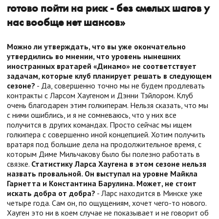
готово пойти на риск - без смелых шагов у
нас вообще нет шансов»
Можно ли утверждать, что вы уже окончательно
утвердились во мнении, что уровень нынешних
иностранных вратарей «Динамо» не соответствует
задачам, которые клуб планирует решать в следующем
сезоне?
- Да, совершенно точно мы не будем продлевать
контракты с Ларсом Хаугеном и Дэнни Тэйлором. Клуб
очень благодарен этим голкиперам. Нельзя сказать, что мы
с ними ошиблись, и я не сомневаюсь, что у них все
получится в других командах. Просто сейчас мы ищем
голкипера с совершенно иной концепцией. Хотим получить
вратаря под большие дела на продолжительное время, с
которым Диме Мильчакову было бы полезно работать в
связке.
Статистику Ларса Хаугена в этом сезоне нельзя
назвать провальной. Он выступал на уровне Майкла
Гарнетта и Константина Барулина. Может, не стоит
искать добра от добра?
- Ларс находится в Минске уже
четыре года. Сам он, по ощущениям, хочет чего-то нового.
Хауген это ни в коем случае не показывает и не говорит об