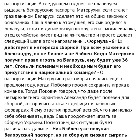
паспортизации. В следующем году мы не планируем
выдавать белорусские паспорта. Матерухин, если станет
гражданином Беларуси, сделает это на общих законных
основаниях: Саша давно к этому шел, его сын родился в
Беларуси, ходит в динамовскую школу, жена - могилевчанка,
отец семейства имеет вид на жительство и просто делает
следующий шаг в этом направлении…
Формула «6+1»
действует в интересах сборной. При всем уважении к
Александру, он не Лингле и не Бэйлен. Когда Матерухин
получит право играть за Беларусь, ему будет уже 36
лет. Столь ли полезным и необходимым будет его
присутствие в национальной команде?
- О
паспортизации Матерухина разговоры начались еще в
прошлом году, когда Любомир просил сохранить игрока в
команде. Тогда Покович говорил, что даже после
четырехлетнего карантина Александр будет полезен для
сборной, которая испытывает дефицит в забивных
форвардах. Я ему ответил прошлой весной, что нам нельзя
себя обманывать, ведь Саша продолжает играть за
сборную Украины. Посмотрим, как ситуация будет
развиваться дальше…
Ник Бэйлен уже получил
белорусский паспорт, но за сборную сможет сыграть