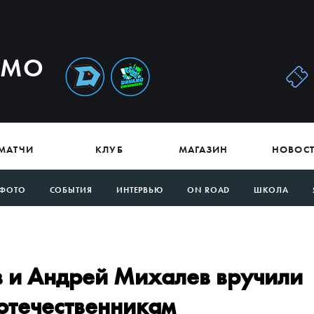
АМО
МАТЧИ
КЛУБ
МАГАЗИН
НОВОС
ФОТО
СОБЫТИЯ
ИНТЕРВЬЮ
ON ROAD
ШКОЛА
 и Андрей Михалев вручили
отечественникам