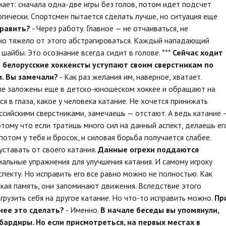
нает: сначала одна-две игры без голов, потом идет подсчет
огически. Спортсмен пытается сделать лучше, но ситуация еще
править?
- Через работу. Главное — не отчаиваться, не
авно тяжело от этого абстрагироваться. Каждый нападающий
шайбы. Это осознание всегда сидит в голове. ***
Сейчас ходит
е белорусские хоккеисты уступают своим сверстникам по
и. Вы замечали?
- Как раз желания им, наверное, хватает.
рые заложены еще в детско-юношеском хоккее и обращают на
ся в глаза, какое у человека катание. Не хочется принижать
оссийскими сверстниками, замечаешь — отстают. А ведь катание 
тому что если тратишь много сил на данный аспект, делаешь ег
потом у тебя и бросок, и силовая борьба получается слабее.
уставать от своего катания.
Данные огрехи поддаются
циальные упражнения для улучшения катания. И самому игроку
пекту. Но исправить его все равно можно не полностью. Как
ская память, они запоминают движения. Вследствие этого
грузить себя на другое катание. Но что-то исправить можно.
Пр
нее это сделать?
- Именно.
В начале беседы вы упомянули,
бардиры. Но если присмотреться, на первых местах в