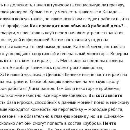
ть на должность, начал штудировать специальную литературу,
елекционеров. Кроме того, у меня есть знакомые в Канаде —
Получил консультацию, по каким аспектам следует работать, что
л о профессии.
Как проходит ваш обычный рабочий день?
-
ларуси, я приезжаю в клуб перед началом утреннего занятия,
последней информацией. Затем наставники уходят на
заняться какими-то клубными делами. Каждый месяц составляю
 его утверждают спортивный и генеральный директоры. Вечером
ь кто-то с кем-то играет, — в Минск или за пределы столицы.
с да. А вообще занимаюсь просмотром хоккеистов,
ХЛ и нашей «вышке». «Динамо-Шинник» нынче часто играет на
ах экстралиги. Также обращаю внимание на детскую школу
рой работает Дима Басков. Там были некоторые проблемы,
сколько мне известно, все нормализовалось.
Вы составляете
есть база игроков, способных в данный момент помочь минскому
аше находятся хоккеисты на перспективу — молодые ребята,
сезоне. Не обязательно в главную команду, но и в «Динамо-
сколько лет они смогут попасть в состав «зубров».
Нечто
ларуси Глен Хэнлон.
- Да. Это работа на перспективу, на