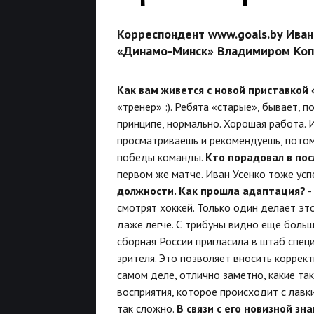
Корреспондент www.goals.by Ива
«Динамо-Минск» Владимиром Коп
Как вам живется с новой приставкой
«тренер» :). Ребята «старые», бывает, п
принципе, нормально. Хорошая работа. 
просматриваешь и рекомендуешь, потом 
победы команды.
Кто порадовал в пос
первом же матче. Иван Усенко тоже усп
должности. Как прошла адаптация?
-
смотрят хоккей. Только один делает это
даже легче. С трибуны видно еще больш
сборная России пригласила в штаб спец
зрителя. Это позволяет вносить коррек
самом деле, отлично заметно, какие так
восприятия, которое происходит с лавк
так сложно.
В связи с его новизной з