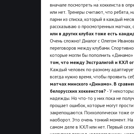
вначале посмотреть на хоккеиста в опр
или нет. Тренеры считают, что ребята,
парни из списка, который я каждый мес
рассказываю о просмотренных матчах, о
или в других клубах тоже есть канди
Очень сложно! Диалог с Олегом Иванов
переговоров между клубами. Спортивном
которые могли бы пополнить «Динамо» у
том, что между Экстралигой и КХЛ о
Каждый человек по-разному адаптируетс
всегда нужно время, чтобы проявить себ
матчах минского «Динамо». В сравне
белорусских хоккеистов?
- У некоторы
надежды. Но что-то у них пока не полу
прощает ошибок, которые могут простит
закрепощаются. Психологически тоже оч
наоборот. Это очень тонкий момент. На 
самом деле в КХЛ или нет. Первый сезон
наступает период «второгодника», чел