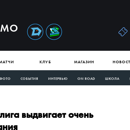
АМО
МАТЧИ
КЛУБ
МАГАЗИН
НОВОС
ФОТО
СОБЫТИЯ
ИНТЕРВЬЮ
ON ROAD
ШКОЛА
лига выдвигает очень
ания