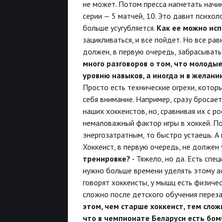
не может. Потом пресса нагнетать начи
серии — 5 матчей, 10. Это давит психол
больше усугубляется.
Как ее можно ис
зацикливаться, и все пойдет. Но все р
должен, в первую очередь, забрасывать 
много разговоров о том, что молоды
уровню навыков, а иногда и в желани
Просто есть технические огрехи, кото
себя внимание. Например, сразу бросает
наших хоккеистов, но, сравнивая их с р
немаловажный фактор игры в хоккей. По
энергозатратным, то быстро устаешь. А 
Хоккеист, в первую очередь, не должен 
тренировке?
- Тяжело, но да. Есть спе
нужно больше времени уделять этому ас
говорят хоккеисты, у мышц есть физиче
сложно после детского обучения переза
этом, чем старше хоккеист, тем слож
что в чемпионате Беларуси есть бом