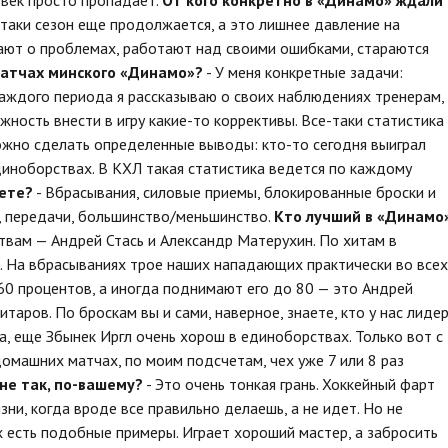
-таки сезон еще продолжается, а это лишнее давление на
нают о проблемах, работают над своими ошибками, стараются
матчах минского «Динамо»?
- У меня конкретные задачи:
каждого периода я рассказываю о своих наблюдениях тренерам,
жность внести в игру какие-то коррективы. Все-таки статистика
можно сделать определенные выводы: кто-то сегодня выиграл
диноборствах. В КХЛ такая статистика ведется по каждому
ете?
- Вбрасывания, силовые приемы, блокированные броски и
ы, передачи, большинство/меньшинство.
Кто лучший в «Динамо
твам — Андрей Стась и Александр Матерухин. По хитам в
. На вбрасываниях трое наших нападающих практически во всех
 60 процентов, а иногда поднимают его до 80 — это Андрей
таров. По броскам вы и сами, наверное, знаете, кто у нас лидер
 да, еще Збынек Иргл очень хорош в единоборствах. Только вот с
домашних матчах, по моим подсчетам, чех уже 7 или 8 раз
 не так, по-вашему?
- Это очень тонкая грань. Хоккейный фарт
ни, когда вроде все правильно делаешь, а не идет. Но не
ах есть подобные примеры. Играет хороший мастер, а забросить