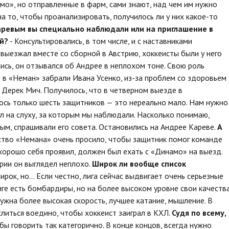
о», но отправленные в фарм, сами знают, над чем им нужно
а то, чтобы проанализировать, получилось ли у них какое-то
ревым вы специально наблюдали или на приглашение в
й?
- Консультировались, в том числе, и с наставниками
выезжал вместе со сборной в Австрию, хоккеисты были у него
ись, он отзывался об Андрее в неплохом тоне. Свою роль
й в «Неман» забрали Ивана Усенко, из-за проблем со здоровьем
е Дерек Мич. Получилось, что в четверном выезде в
ось только шесть защитников — это нереально мало. Нам нужно
л на слуху, за которым мы наблюдали. Насколько понимаю,
ым, спрашивали его совета. Остановились на Андрее Кареве.
А
ство «Немана» очень просило, чтобы защитник помог команде
хорошо себя проявил, должен был ехать с «Динамо» на выезд.
ерии он выглядел неплохо.
Широк ли вообще список
ирок, но... Если честно, лига сейчас выдвигает очень серьезные
иге есть бомбардиры, но на более высоком уровне свои качеств
ужна более высокая скорость, лучшее катание, мышление. В
литься воедино, чтобы хоккеист заиграл в КХЛ.
Судя по всему,
 бы говорить так категорично. В конце концов, всегда нужно