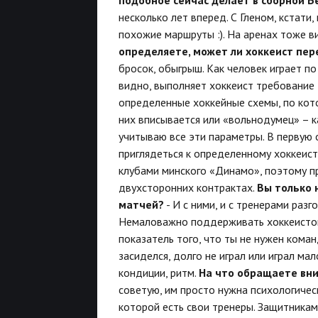
несколько лет вперед. С Гленом, кстати,
похожие маршруты :). На аренах тоже ви
определяете, может ли хоккеист пер
бросок, обыгрыш. Как человек играет п
видно, выполняет хоккеист требование 
определенные хоккейные схемы, по кото
них вписывается или «вольнодумец» – ка
учитываю все эти параметры. В первую 
приглядеться к определенному хоккеист
клубами минского «Динамо», поэтому п
двухсторонних контрактах.
Вы только 
матчей?
- И с ними, и с тренерами раз
Немаловажно поддерживать хоккеистов,
показатель того, что ты не нужен кома
засиделся, долго не играл или играл ма
кондиции, ритм.
На что обращаете вни
советую, им просто нужна психологическ
которой есть свои тренеры. Защитникам