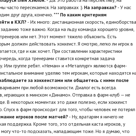
 мы часто пересекаемся. На заправках :).
На заправках?
- У нас
дим друг друга, конечно. ***
По каким критериям
ейти в КХЛ?
- Их много: дистанционная скорость, единоборства
о заданию тоже важно. Когда на льду команда хорошего уровня,
тренеров или нет. Этот момент тяжело объяснить. Есть
рым должен действовать хоккеист. Я смотрю, легко ли игрок в
тается, где и как хочет. При составлении характеристики
очередь, когда тренерами ставится конкретная задача
у. Или группе ребят. «Неман» и «Металлург» являются фарм-
ристальное внимание уделяю тем игрокам, которые находятся н
наблюдаете за хоккеистами или общаетесь с ними после
говариваем при любой возможности. Диалог есть всегда.
 играющих в минском «Динамо». Отправка в фарм-клуб — не
нде. В некоторых моментах это даже полезно, если хоккеист
ло. Спуск в фарм происходит для того, чтобы человек не потерял
мание игроков после матчей?
- Ну, вратарям я ничего не
ая поддержка. Кроме того, это отдельная каста игроков, у
 могу что-то подсказать, нападающим тоже. Но я думаю, что