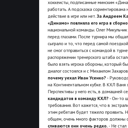
хоккеисты, подписанные минским «Динам
работать. А подсказка сориентирована н
действие в игре или нет.
За Андреем Ка
«Динамо» повлияла его игра в сборно
национальной команды. Олег Микульчик 
перед глазами. После турнира мы общал
сыграло и то, что перед самой поездко
не смог отправиться с командой в турн
распоряжении тренерского штаба остал
было взять игрока обороны, который бы
диалог состоялся и с Михаилом Захаров
почему уехал Иван Усенко?
- Руковод
на Континентальном кубке. В КХЛ Ваня 
Перспективы у него есть, в домашней с
кандидатов в команду КХЛ?
- Он-то ш
требования. Вот кажется, что в экстрал
этим ребятам будет тяжело проявить. Н
общем, очень много факторов должны с
сливаются они очень редко.
- Не стал