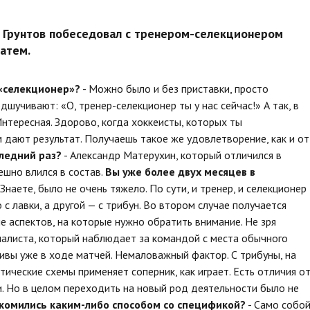
н Грунтов побеседовал с тренером-селекционером
атем.
 «селекционер»?
- Можно было и без приставки, просто
одшучивают: «О, тренер-селекционер ты у нас сейчас!» А так, в
Интересная. Здорово, когда хоккеисты, которых ты
дают результат. Получаешь такое же удовлетворение, как и от
ледний раз?
- Александр Матерухин, который отличился в
ешно влился в состав.
Вы уже более двух месяцев в
 Знаете, было не очень тяжело. По сути, и тренер, и селекционер
 с лавки, а другой — с трибун. Во втором случае получается
е аспектов, на которые нужно обратить внимание. Не зря
иалиста, который наблюдает за командой с места обычного
тивы уже в ходе матчей. Немаловажный фактор. С трибуны, на
тические схемы применяет соперник, как играет. Есть отличия о
и. Но в целом переходить на новый род деятельности было не
накомились каким-либо способом со спецификой?
- Само собой