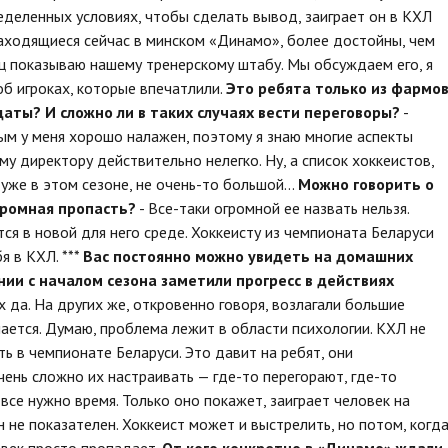
еделенных условиях, чтобы сделать вывод, заиграет он в КХЛ
 находящиеся сейчас в минском «Динамо», более достойны, чем
яц показываю нашему тренерскому штабу. Мы обсуждаем его, я
б игроках, которые впечатлили.
Это ребята только из фармо
даты? И сложно ли в таких случаях вести переговоры?
-
ым у меня хорошо налажен, поэтому я знаю многие аспекты
у директору действительно нелегко. Ну, а список хоккеистов,
же в этом сезоне, не очень-то большой...
Можно говорить о
громная пропасть?
- Все-таки огромной ее назвать нельзя.
я в новой для него среде. Хоккеисту из чемпионата Беларуси
я в КХЛ. ***
Вас постоянно можно увидеть на домашних
нии с началом сезона заметили прогресс в действиях
х да. На других же, откровенно говоря, возлагали большие
чается. Думаю, проблема лежит в области психологии. КХЛ не
ь в чемпионате Беларуси. Это давит на ребят, они
ень сложно их настраивать — где-то перегорают, где-то
все нужно время. Только оно покажет, заиграет человек на
 не показателен. Хоккеист может и выстрелить, но потом, когд
овек просто пропадает.
От кого конкретно в «Динамо» ждали