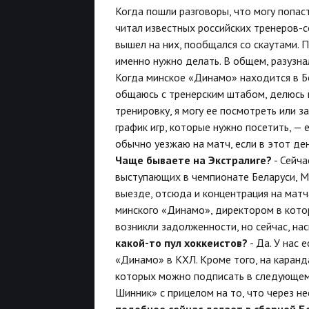
Когда пошли разговоры, что могу попас
читал известных российских тренеров-с
вышел на них, пообщался со скаутами. 
именно нужно делать. В общем, разузна
Когда минское «Динамо» находится в Бе
общаюсь с тренерским штабом, делюсь 
тренировку, я могу ее посмотреть или 
график игр, которые нужно посетить, —
обычно уезжаю на матч, если в этот ден
Чаще бываете на Экстралиге?
- Сейча
выступающих в чемпионате Беларуси, М
выезде, отсюда и концентрация на матч
минского «Динамо», директором в кото
возникли задолженности, но сейчас, на
какой-то пул хоккеистов?
- Да. У нас 
«Динамо» в КХЛ. Кроме того, на каранд
которых можно подписать в следующем 
Шинник» с прицелом на то, что через не
подобное сейчас делает в сборной Бе