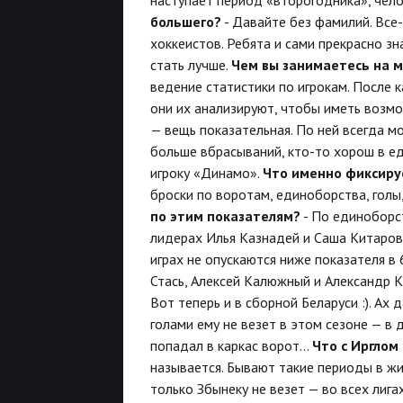
большего?
- Давайте без фамилий. Все
хоккеистов. Ребята и сами прекрасно з
стать лучше.
Чем вы занимаетесь на 
ведение статистики по игрокам. После 
они их анализируют, чтобы иметь возмо
— вещь показательная. По ней всегда 
больше вбрасываний, кто-то хорош в е
игроку «Динамо».
Что именно фиксиру
броски по воротам, единоборства, гол
по этим показателям?
- По единоборс
лидерах Илья Казнадей и Саша Китаров
играх не опускаются ниже показателя в
Стась, Алексей Калюжный и Александр Ки
Вот теперь и в сборной Беларуси :). Ах
голами ему не везет в этом сезоне — в 
попадал в каркас ворот...
Что с Ирглом
называется. Бывают такие периоды в жиз
только Збынеку не везет — во всех лиг