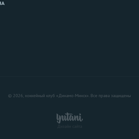
НА
© 2026, хоккейный клуб «Динамо-Минск». Все права защищены
Дизайн сайта