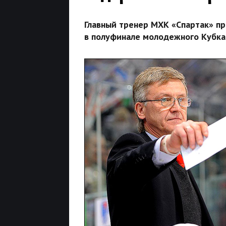
Главный тренер МХК «Спартак» п
в полуфинале молодежного Кубка