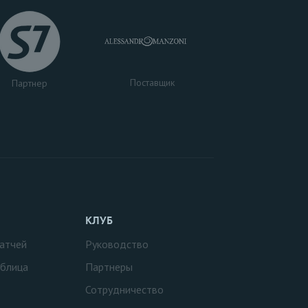
Поставщик
Партнер
КЛУБ
атчей
Руководство
аблица
Партнеры
Сотрудничество