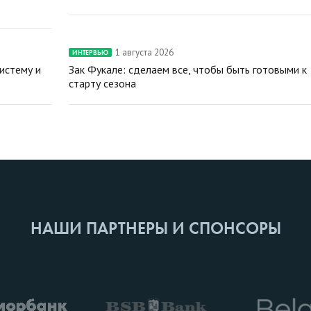
1 августа 2026
ИНТЕРВЬЮ
истему и
Зак Фукале: сделаем все, чтобы быть готовыми к
старту сезона
НАШИ ПАРТНЕРЫ И СПОНСОРЫ