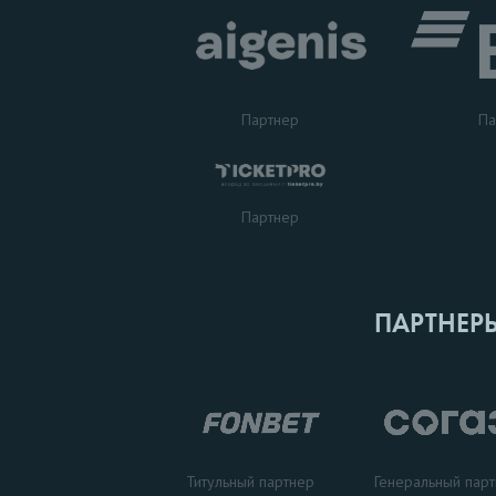
Партнер
Па
Партнер
ПАРТНЕР
Титульный партнер
Генеральный пар