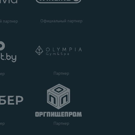
Официальный партнер
й партнер
Партнер
нер
нер
Партнер