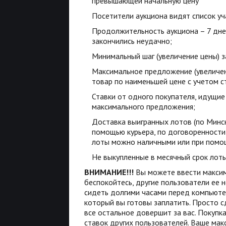
превышающей начальную цену
Посетители аукциона видят список уч
Продолжительность аукциона – 7 дне
закончились неудачно;
Минимальный шаг (увеличение цены) з
Максимальное предложение (увеличени
товар по наименьшей цене с учетом с
Ставки от одного покупателя, идущие
максимального предложения;
Доставка выигранных лотов (по Минс
помощью курьера, по договоренности
лоты можно наличными или при помощ
Не выкупленные в месячный срок лоты
ВНИМАНИЕ!!!
Вы можете ввести максим
беспокойтесь, другие пользователи ее н
сидеть долгими часами перед компьюте
который вы готовы заплатить. Просто с
все остальное довершит за вас. Покуп
ставок других пользователей. Ваше ма