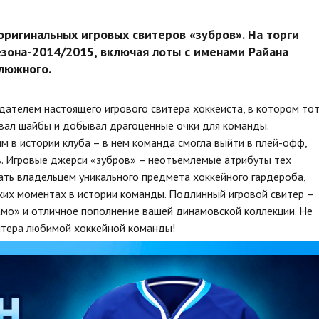
оригинальных игровых свитеров «зубров». На торги
зона-2014/2015, включая лоты с именами Райана
алюжного.
ателем настоящего игрового свитера хоккеиста, в котором то
вал шайбы и добывал драгоценные очки для команды.
 в истории клуба – в нем команда смогла выйти в плей-офф,
в. Игровые джерси «зубров» – неотъемлемые атрибуты тех
ать владельцем уникального предмета хоккейного гардероба,
рких моментах в истории команды. Подлинный игровой свитер –
мо» и отличное пополнение вашей динамовской коллекции. Не
итера любимой хоккейной команды!