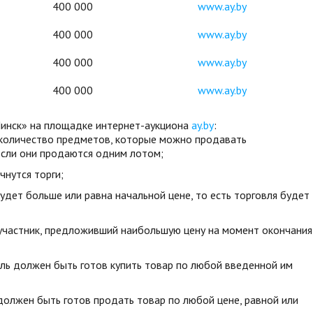
400 000
www.ay.by
400 000
www.ay.by
400 000
www.ay.by
400 000
www.ay.by
инск» на площадке интернет-аукциона
ay.by
:
 количество предметов, которые можно продавать
если они продаются одним лотом;
чнутся торги;
будет больше или равна начальной цене, то есть торговля будет
участник, предложивший наибольшую цену на момент окончания
ль должен быть готов купить товар по любой введенной им
олжен быть готов продать товар по любой цене, равной или