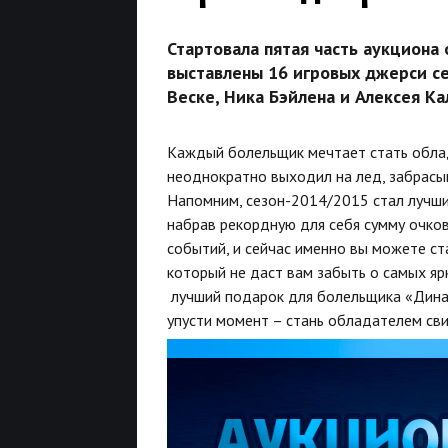
Стартовала пятая часть аукциона 
выставлены 16 игровых джерси се
Веске, Ника Бэйлена и Алексея К
Каждый болельщик мечтает стать облад
неоднократно выходил на лед, забрасы
Напомним, сезон-2014/2015 стал лучшим
набрав рекордную для себя сумму очко
событий, и сейчас именно вы можете ст
который не даст вам забыть о самых я
лучший подарок для болельщика «Дина
упусти момент – стань обладателем св