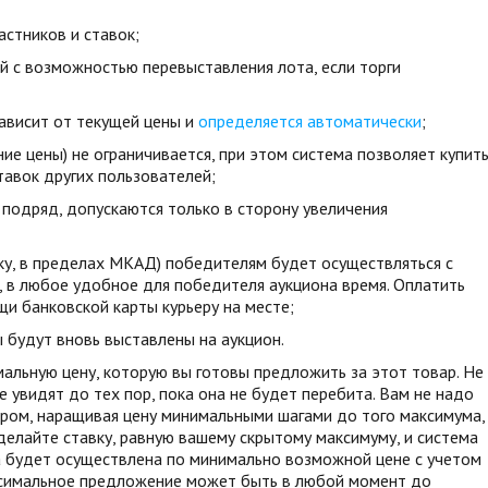
астников и ставок;
й с возможностью перевыставления лота, если торги
ависит от текущей цены и
определяется автоматически
;
е цены) не ограничивается, при этом система позволяет купит
тавок других пользователей;
 подряд, допускаются только в сторону увеличения
ку, в пределах МКАД) победителям будет осуществляться с
, в любое удобное для победителя аукциона время. Оплатить
и банковской карты курьеру на месте;
 будут вновь выставлены на аукцион.
альную цену, которую вы готовы предложить за этот товар. Не
е увидят до тех пор, пока она не будет перебита. Вам не надо
ром, наращивая цену минимальными шагами до того максимума,
делайте ставку, равную вашему скрытому максимуму, и система
ка будет осуществлена по минимально возможной цене с учетом
ксимальное предложение может быть в любой момент до