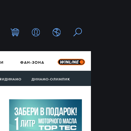
ТИ
ФАН-ЗОНА
ЯИДИНАМО
ДИНАМО-ОЛИМПИК