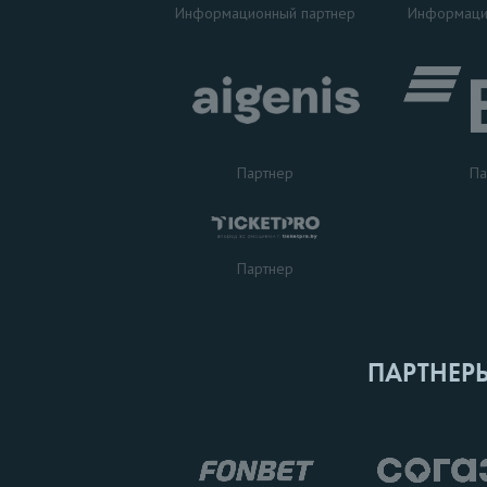
Информаци
Информационный партнер
Партнер
Па
Партнер
ПАРТНЕР