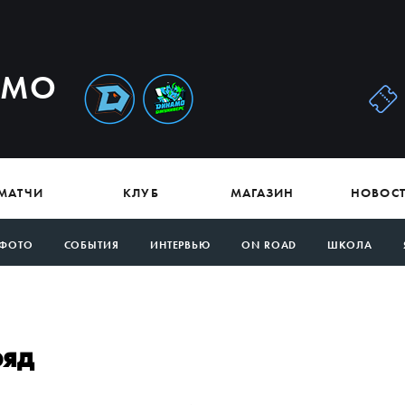
АМО
МАТЧИ
КЛУБ
МАГАЗИН
НОВОС
ФОТО
СОБЫТИЯ
ИНТЕРВЬЮ
ON ROAD
ШКОЛА
ряд