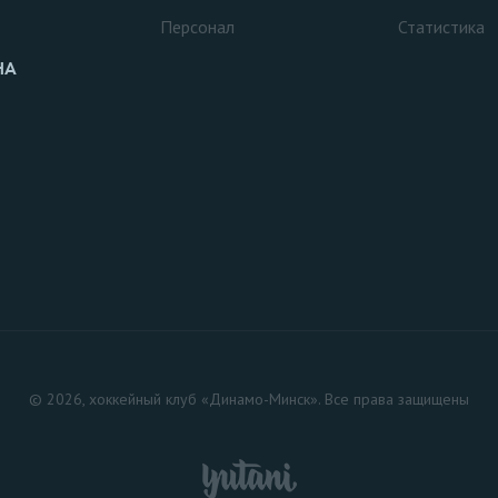
Персонал
Статистика
НА
© 2026, хоккейный клуб «Динамо-Минск». Все права защищены