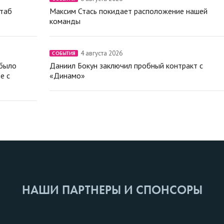
штаб
Максим Стась покидает расположение нашей
команды
4 августа 2026
СОБЫТИЯ
 было
Даниил Бокун заключил пробный контракт с
е с
«Динамо»
НАШИ ПАРТНЕРЫ И СПОНСОРЫ