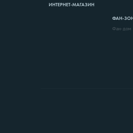
ИНТЕРНЕТ-МАГАЗИН
ФАН-ЗО
Фан-дом