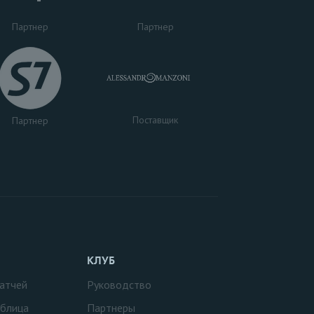
Партнер
Партнер
Поставщик
Партнер
КЛУБ
атчей
Руководство
аблица
Партнеры