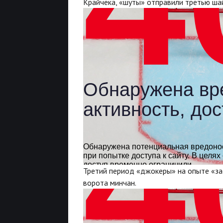
Крайчека, «шуты» отправили третью ша
Третий период «джокеры» на опыте «за
ворота минчан.