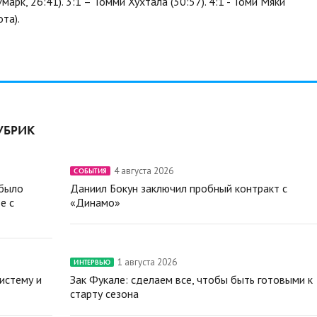
арк, 26:41). 3:1 – Томми Хухтала (30:57). 4:1 - Томи Мяки
та).
УБРИК
4 августа 2026
СОБЫТИЯ
 было
Даниил Бокун заключил пробный контракт с
е с
«Динамо»
1 августа 2026
ИНТЕРВЬЮ
истему и
Зак Фукале: сделаем все, чтобы быть готовыми к
старту сезона