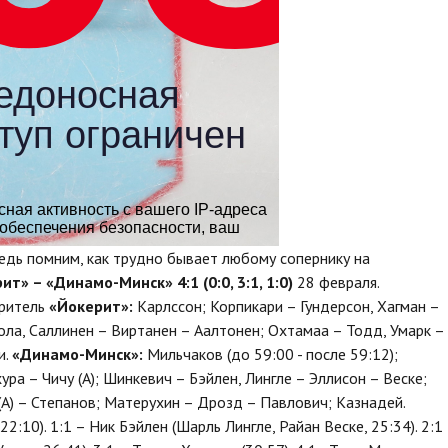
 ведь помним, как трудно бывает любому сопернику на
ит» – «Динамо-Минск» 4:1 (0:0, 3:1, 1:0)
28 февраля.
зритель
«Йокерит»:
Карлссон; Корпикари – Гундерсон, Хагман –
акола, Саллинен – Виртанен – Аалтонен; Охтамаа – Тодд, Умарк –
и.
«Динамо-Минск»:
Мильчаков (до 59:00 - после 59:12);
ра – Чичу (А); Шинкевич – Бэйлен, Лингле – Эллисон – Веске;
А) – Степанов; Матерухин – Дрозд – Павлович; Казнадей.
22:10). 1:1 – Ник Бэйлен (Шарль Лингле, Райан Веске, 25:34). 2:1