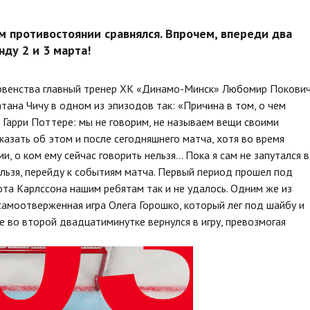
м противостоянии сравнялся. Впрочем, впереди два
ду 2 и 3 марта!
ервенства главный тренер ХК «Динамо-Минск» Любомир Покови
ана Чичу в одном из эпизодов так: «Причина в том, о чем
о Гарри Поттере: мы не говорим, не называем вещи своими
азать об этом и после сегодняшнего матча, хотя во время
ми, о ком ему сейчас говорить нельзя… Пока я сам не запутался в
нельзя, перейду к событиям матча. Первый период прошел под
ота Карлссона нашим ребятам так и не удалось. Одним же из
амоотверженная игра Олега Горошко, который лег под шайбу и
е во второй двадцатиминутке вернулся в игру, превозмогая