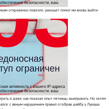
евам откровенно повезло: рикошет помог им вновь выйти
грать и даже, как показал опыт пятницы, выигрывать. Но затем
азался: с явным нарушением правил отобрав шайбу у Лукаша