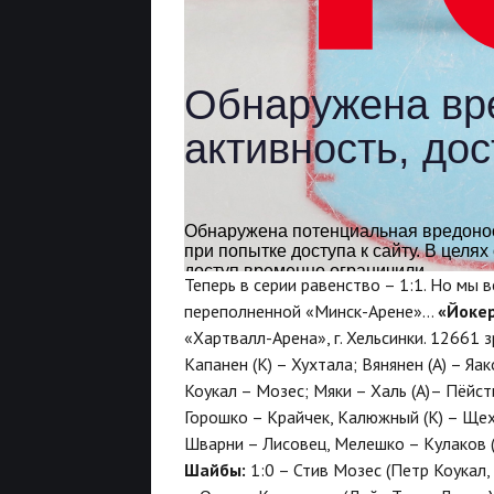
Теперь в серии равенство – 1:1. Но мы
переполненной «Минск-Арене»…
«Йокер
«Хартвалл-Арена», г. Хельсинки. 12661 
Капанен (К) – Хухтала; Вянянен (А) – Я
Коукал – Мозес; Мяки – Халь (А)– Пёйст
Горошко – Крайчек, Калюжный (К) – Щеху
Шварни – Лисовец, Мелешко – Кулаков (
Шайбы:
1:0 – Стив Мозес (Петр Коукал, 