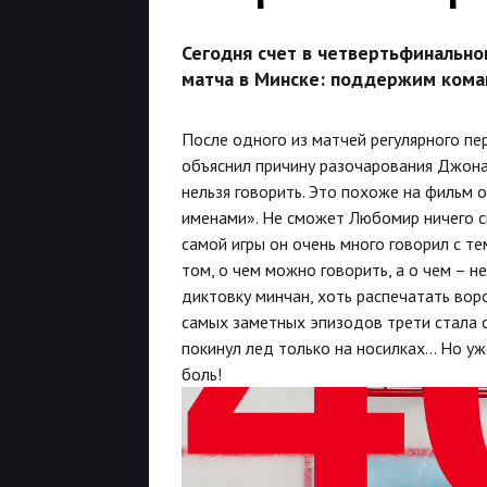
Сегодня счет в четвертьфинально
матча в Минске: поддержим коман
После одного из матчей регулярного п
объяснил причину разочарования Джонат
нельзя говорить. Это похоже на фильм 
именами». Не сможет Любомир ничего ск
самой игры он очень много говорил с те
том, о чем можно говорить, а о чем – 
диктовку минчан, хоть распечатать вор
самых заметных эпизодов трети стала с
покинул лед только на носилках… Но уж
боль!