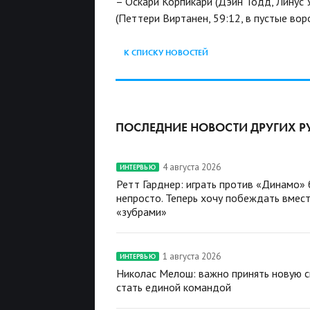
– Оскари Корпикари (Дэйн Тодд, Линус Ум
(Петтери Виртанен, 59:12, в пустые воро
К СПИСКУ НОВОСТЕЙ
ПОСЛЕДНИЕ НОВОСТИ ДРУГИХ Р
4 августа 2026
ИНТЕРВЬЮ
Ретт Гарднер: играть против «Динамо»
непросто. Теперь хочу побеждать вмест
«зубрами»
1 августа 2026
ИНТЕРВЬЮ
Николас Мелош: важно принять новую с
стать единой командой