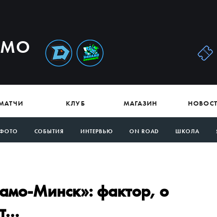
АМО
МАТЧИ
КЛУБ
МАГАЗИН
НОВОС
ФОТО
СОБЫТИЯ
ИНТЕРВЬЮ
ON ROAD
ШКОЛА
амо-Минск»: фактор, о
ят…