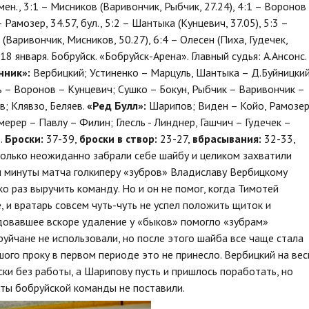
 мен., 3:1 – Мисников (Варивончик, Рыбчик, 27.24), 4:1 – Воронов
– Рамозер, 34.57, бул., 5:2 – Шантыка (Кунцевич, 37.05), 5:3 –
н (Варивончик, Мисников, 50.27), 6:4 – Олесен (Пиха, Гудечек,
) 18 января. Бобруйск. «Бобруйск-Арена». Главный судья: А.Ансонс.
ник»:
Вербицкий; Устиненко – Марцуль, Шантыка – Д.Буйницки
ь – Воронов – Кунцевич; Сушко – Бокун, Рыбчик – Варивончик –
; Клявзо, Беляев.
«Ред Булл»:
Шарипов; Виден – Койо, Рамозе
ерер – Павлу – Филин; Глесль - Линднер, Гашчич – Гудечек –
.
Броски:
37-39,
броски в створ:
23-27,
вбрасывания:
32-33,
сколько неожиданно забрали себе шайбу и целиком захватили
ри минуты матча голкиперу «зубров» Владиславу Вербицкому
о раз выручить команду. Но и он не помог, когда Тимотей
, и вратарь совсем чуть-чуть не успел положить щиток и
едовавшее вскоре удаление у «быков» помогло «зубрам»
уйчане не использовали, но после этого шайба все чаще стала
шого проку в первом периоде это не принесло. Вербицкий на вес
ски без работы, а Шарипову пусть и пришлось поработать, но
ты бобруйской команды не поставили.