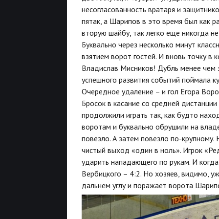
несогласованность вратаря и защитник
пятак, а Шарипов в это время был как 
вторую шайбу, так легко еще никогда н
Буквально через несколько минут клас
взятием ворот гостей. И вновь точку в
Владислав Мисников! Дубль менее чем 
успешного развития событий поймала ку
Очередное удаление – и гол Егора Воро
Бросок в касание со средней дистанции 
продолжили играть так, как будто наход
воротам и буквально обрушили на влад
повезло. А затем повезло по-крупному.
чистый выход «один в ноль». Игрок «Ре
ударить нападающего по рукам. И когда
Вербицкого – 4:2. Но хозяев, видимо, у
дальнем углу и поражает ворота Шарипо