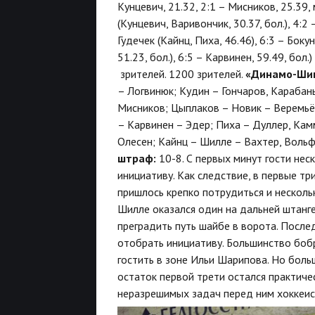
Кунцевич, 21.32, 2:1 – Мисников, 25.39,
(Кунцевич, Варивончик, 30.37, бол.), 4:2 
Гудечек (Кайнц, Пиха, 46.46), 6:3 – Боку
51.23, бол.), 6:5 – Карвинен, 59.49, бол.
зрителей. 1200 зрителей.
«Динамо-Шин
– Логвинюк; Кудин – Гончаров, Карабан
Мисников; Цыплаков – Новик – Веремьёв
– Карвинен – Эдер; Пиха – Дуллер, Камм
Олесен; Кайнц – Шилле – Вахтер, Вольф
штраф:
10-8. С первых минут гости не
инициативу. Как следствие, в первые т
пришлось крепко потрудиться и нескольк
Шилле оказался один на дальней штанге
преградить путь шайбе в ворота. Посл
отобрать инициативу. Большинство бобр
гостить в зоне Ильи Шарипова. Но боль
остаток первой трети остался практиче
неразрешимых задач перед ним хоккеис