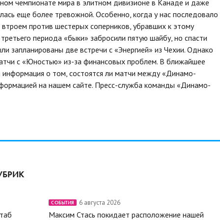
ном чемпионате мира в элитном дивизионе в Канаде и даже
лась еще более тревожной. Особенно, когда у нас последовало
ь втроем против шестерых соперников, убравших к этому
а третьего периода «быки» забросили пятую шайбу, но спасти
были запланированы две встречи с «Энергией» из Чехии. Однако
 матчи с «Юностью» из-за финансовых проблем. В ближайшее
 информация о том, состоятся ли матчи между «Динамо-
нформацией на нашем сайте.
Пресс-служба команды «Динамо-
УБРИК
6 августа 2026
СОБЫТИЯ
штаб
Максим Стась покидает расположение нашей