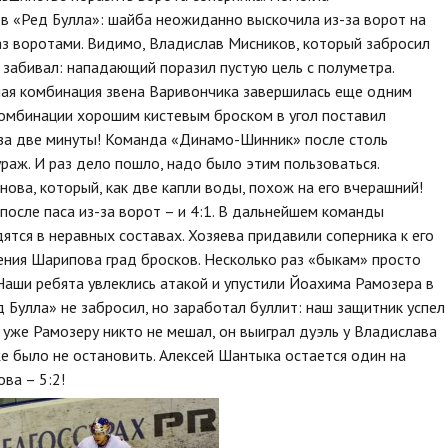
ов «Ред Булла»: шайба неожиданно выскочила из-за ворот на
раз воротами. Видимо, Владислав Мисников, который забросил
е забивал: нападающий поразил пустую цель с полуметра.
сная комбинация звена Варивончика завершилась еще одним
 комбинации хорошим кистевым броском в угол поставил
за две минуты! Команда «Динамо-Шинник» после столь
раж. И раз дело пошло, надо было этим пользоваться.
нова, который, как две капли воды, похож на его вчерашний!
после паса из-за ворот – и 4:1. В дальнейшем команды
ятся в неравных составах. Хозяева придавили соперника к его
ения Шарипова град бросков. Несколько раз «быкам» просто
 Наши ребята увлеклись атакой и упустили Йоахима Рамозера в
д Булла» не забросил, но заработал буллит: наш защитник успел
 уже Рамозеру никто не мешал, он выиграл дуэль у Владислава
же было не остановить. Алексей Шантыка остается один на
ва – 5:2!