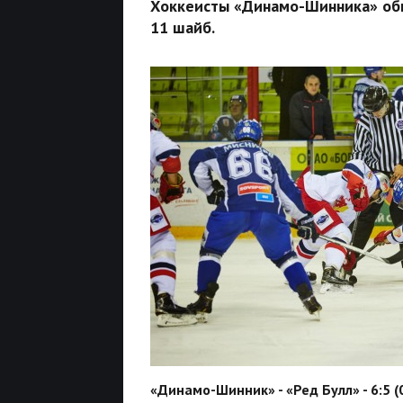
Хоккеисты «Динамо-Шинника» обы
11 шайб.
«Динамо-Шинник» - «Ред Булл» - 6:5 (0: