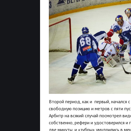
Второй период, как и первый, начался с 
свободную позицию и метров с пяти пус
Арбитр на всякий случай посмотрел виде
собственно, рефери и удостоверился и г
две минуты, и «зубры» умудрились в ме