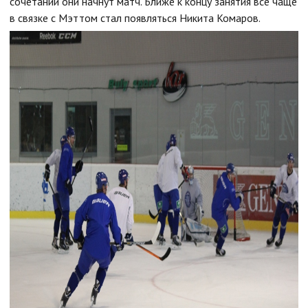
сочетании они начнут матч. Ближе к концу занятия все чаще
в связке с Мэттом стал появляться Никита Комаров.