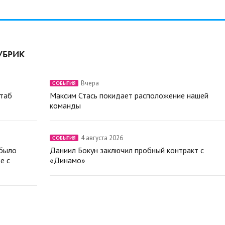
УБРИК
Вчера
СОБЫТИЯ
штаб
Максим Стась покидает расположение нашей
команды
4 августа 2026
СОБЫТИЯ
 было
Даниил Бокун заключил пробный контракт с
е с
«Динамо»