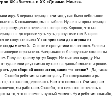
еров ХК «Витязь» и ХК «Динамо-Минск».
али игру. В первом периоде, считаю, у нас было небольшое
оменты. К сожалению, мы не забили. Ну а во втором периоде
, и преимущество перешло к сопернику. Хорошо, что мы
ериоде не дотерпели чуть-чуть, пропустили гол. В серии
дня не сопутствовала.
У вас приехали два игрока из
 исходы матчей.
- Они же и пропустили гол сегодня. Если вы
о легионеров ограничено. Наигрываются белорусские хоккеисты.
м. Получил травму Артур Гаврус. Не хватало народу. Мы
 оттуда взяли двух самых лучших на данный момент игроков.
рать для сборной хоккеистов, какие-то связки?
- Да, такая
:
- Спасибо ребятам за самоотдачу. По содержанию игры
а то, что нас поддерживают. Нам это помогает. Считаю, нам
конечно, мы работаем. Спасибо, что серьезно отнеслись к
рю за то, что он помог в нужный момент. Ну и ребятам, спасибо,