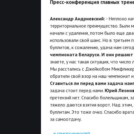
Пресс-конференция главных трен
Александр Андриевский:
- Неплохо нач
территориальное преимущество. Были м
начали с удаления, потом было еще два
использовали свой шанс. Но в третьем п
буллитов, к сожалению, удача нам сего
чемпионата Беларуси. И они решают
знаете, у нас такая ситуация, что числ
Мы расстались с Джейкобом Микфликеро
обратили свой взор на наш чемпионат и
Ставиться ли перед вами задача наиг
задача стоит перед нами.
Юрий Леонов
претензий нет. Спасибо болельщикам, з
тяжело даются взятия ворот. Над этим, 
буллитам. Это тоже очко. Спасибо врата
за самоотдачу.
К СПИСКУ НОВОСТЕЙ