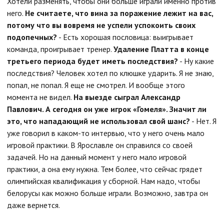
Хотели разменять, чтобы они больше играли именно против
него.
Не считаете, что вина за поражение лежит на вас,
потому что вы вовремя не успели успокоить своих
подопечных?
- Есть хорошая пословица: выигрывает
команда, проигрывает тренер.
Удаление Платта в конце
третьего периода будет иметь последствия?
- Ну какие
последствия? Человек хотел по клюшке ударить. Я не знаю,
попал, не попал. Я еще не смотрел. И вообще этого
момента не видел.
На выезде сыграл Александр
Павлович. А сегодня он уже игрок «Гомеля». Значит ли
это, что нападающий не использовал свой шанс?
- Нет. Я
уже говорил в каком-то интервью, что у него очень мало
игровой практики. В Ярославле он справился со своей
задачей. Но на данный момент у него мало игровой
практики, а она ему нужна. Тем более, что сейчас грядет
олимпийская квалификация у сборной. Нам надо, чтобы
белорусы как можно больше играли. Возможно, завтра он
даже вернется.