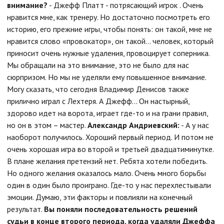
внимание?
- Джефф Платт - потрясающий игрок . Очень
нравится мне, как тренеру. Но достаточно посмотреть его
историю, его прежние игры, чтобы понять: он такой, мне не
нравится слово «провокатор», он такой... человек, который
приносит очень нужные удаления, провоцирует соперника.
Мы обращали на это внимание, это не было для нас
сюрпризом. Но мы не уделяли ему повышенное внимание.
Могу сказать, что сегодня Владимир Денисов также
прилично играл с Лехтеря. А Джефф… Он настырный,
здорово идет на ворота, играет где-то и на грани правил,
но он в этом – мастер.
Александр Андриевский:
- А у нас
наоборот получилось. Хороший первый период. И потом не
очень хорошая игра во второй и третьей двадцатиминутке.
В плане желания претензий нет. Ребята хотели победить.
Но одного желания оказалось мало. Очень много борьбы
один в один было проиграно. Где-то у нас перехлестывали
эмоции. Думаю, эти факторы и повлияли на конечный
результат.
Вы поняли последовательность решений
судьи в конце второго периода, когда удаляли Джеффа