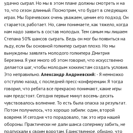
удачно сыграл. Но мы в этом плане должны смотреть и на
то, что сезон длинный. Посмотрим, что будет в следующих
играх. Мы Горячевских очень уважаем, ценим его подход. Он
старается, работает. Но, сами понимаете, как тяжело, когда
нам надо заявить в состав молодых. Тем самым мы лишаем
Степана 50% шансов сыграть. Ведь он мог бы появиться на
льду, если бы основной голкипер сыграл плохо. Но мы
вынуждены заявлять молодого голкипера Дмитрия
Березина. Я уже много об этом говорил, что искусственно
делается шаг, чтобы молодым хоккеистам создать условия.
Это неправильно.
Александр Андриевский:
- Я немножко
отступлю назад, с последней пресс-конференции. Я тогда
говорил, что ребята все прекрасно понимают, какие игры
нам предстоят. Сегодня первые минут восемь-десять
чувствовалось волнение. То есть была опаска за результат.
Потом получилось, что хорошо забили: один, второй
вовремя. И сегодня что порадовало, так это игра нашей
обороны. Практически не дали шанса сопернику забить, не
подпускали к своим воротам. Единственное, обидно, что