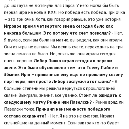
до шотаута не дотянули для Ларса. У него могла бы быть
первая игра на ноль в КХЛ. Но победа есть победа. Три очка
– это три очка. Хотя, как говорил раньше, это уже история.
Игровое время четвертого звена сегодня было как
никогда большим. Это потому что счет позволял?
- Нет.
Я думаю, если вы были на матче, вы видели, как они играли.
Они из игры не выпали. Мы вели в счете, переходить на три
звена смысла не было. Но, опять же, они играли сегодня
очень хорошо.
Либор Пивко играл сегодня в первом
звене. Это было обусловлено тем, что Теему Лайне и
Збынек Иргл – привычные ему еще по прошлому сезону
партнеры, или просто Либор заслужил этот шанс?
- В
большей степени мы решили вернуться к прошлогодней
связке. Выиграли, значит, все удачно.
Стоит ли ожидать к
следующему матчу Ринне или Павелски?
- Ринне вряд ли.
Павелски тоже.
Принцип неизменности победного
состава сохраните?
- Нет. Я на это не смотрю. Играют
сильнейшие на данный момент. Если завтра кто-то будет