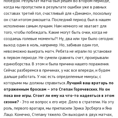
победой. Результат матча был решен во втором периоде,
когда мы пропустили в результате ошибки уже в равных
составах третий гол, счастливый для «Динамо», поскольку
он стал итогом рикошета. Последний период был в нашем
исполнении самым лучшим. Нам немного не хватает для
того, чтобы побеждать. Какие могут быть очки, когда не
создаешь голевые моменты?! Ну, два или три было сегодня:
выход один в ноль, например. Но, забивая один гол,
невозможно выиграть матч. Ребята не играли по установке
в первом периоде. Не сумели сравнять счет, проигрывали
единоборства. В этом и была причина нашего поражения.
Сейчас разберемся в причинах, у нас все впереди, и будем
дальше работать. У нас есть определенные минусы, с
которыми мы должны справиться.
Лучший ваш вратарь по
отраженным броскам – это Степан Горячевских. Но он
пока вне игры. Стоит ли ему на что-то надеяться в этом
сезоне?
- Это не вопрос к его игре. Дело в стратегии. На эту
роль, первого вратаря, мы пригласили Эрика Эрсберга и Яна
Лацо. Конечно, Степану тяжело. Он выходил в двух матчах,