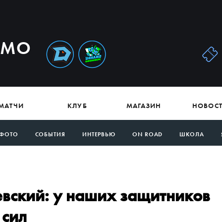
АМО
МАТЧИ
КЛУБ
МАГАЗИН
НОВОС
ФОТО
СОБЫТИЯ
ИНТЕРВЬЮ
ON ROAD
ШКОЛА
вский: у наших защитников
 сил