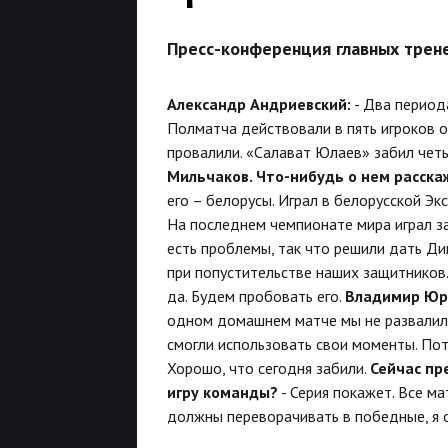
Пресс-конференция главных трен
Александр Андриевский:
- Два периода
Полматча действовали в пять игроков о
провалили. «Салават Юлаев» забил четы
Мильчаков. Что-нибудь о нем расскаж
его – белорусы. Играл в белорусской Эк
На последнем чемпионате мира играл за
есть проблемы, так что решили дать Дим
при попустительстве наших защитников. 
да. Будем пробовать его.
Владимир Юр
одном домашнем матче мы не развалили
смогли использовать свои моменты. Пот
Хорошо, что сегодня забили.
Сейчас пр
игру команды?
- Серия покажет. Все м
должны переворачивать в победные, я о