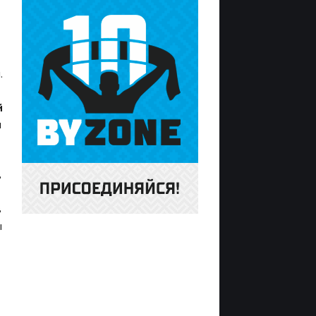
.
й
и
в
в
ы