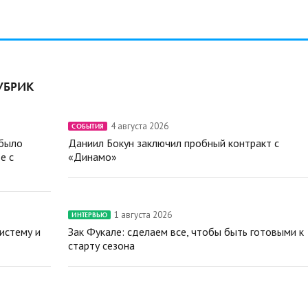
УБРИК
4 августа 2026
СОБЫТИЯ
 было
Даниил Бокун заключил пробный контракт с
е с
«Динамо»
1 августа 2026
ИНТЕРВЬЮ
истему и
Зак Фукале: сделаем все, чтобы быть готовыми к
старту сезона