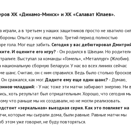
еров ХК «Динамо-Минск» и ХК «Салават Юлаев».
 играли, а в третьем у наших защитников просто не хватило сил
бороны. Опыта у них еще мало. Третий период полностью
ре гола. Мог еще забить.
Сегодня у вас дебютировал Дмитри
ите. И оцените его игру?
- Он родился в Швеции. Но родител
стралиге. Выступал за команды «Гомель», «Металлург» (Жлобин).
 национальную сборную Беларуси. У нас во всех линиях сейчас
е шанс. Считаю, он с ним справился. Ведь было столько броско
Он сражался, как мог.
Дадите ему еще один шанс?
- Думаю,
зинов-младший:
- У нас тоже эти матчи забирают энергию. Ни 
сь, хоть результат был отрицательным. Хорошо, что сегодня м
ому что раньше мы их создавали, но не могли реализовать.
едстоит «зеркальная» выездная серия. Как это повлияет на
атчи, которые мы сыграли дома, были равные. Равные матчи мы
б этом уже говорил, не буду повторяться.