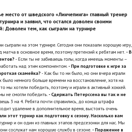
ье место от шведского «Линчепинга» главный тренер
урнира и заявил, что остался доволен своими
: Доволен тем, как сыграли на турнире
они сыграли на этом турнире. Сегодня они показали хорошую игру,
д матча в основное время, поэтому претензий к ребятам нет.
- В
ентов?
- Если ты не забиваешь голы, когда имеешь моменты –
 работать над этим компонентом.
- При подготовке к игре за
короткая скамейка?
- Как бы то ни было, но они вчера играли
их было немного больше времени на восстановление, хотя на
что мы хотели победить, поэтому и играли в активный хоккей.
 мы не смогли победить.
- Сдержать Петерссена вы так и не
раешь 3 на 4. Ребята почти справились, до конца штрафа
ходит удаление в дополнительное время, выстоять очень
ли этот турнир как подготовку к сезону. Насколько вам
турнир и он один из главных этапов предсезонки для нас. Мы
 они сослужат нам хорошую службу в сезоне.
- Поражение в