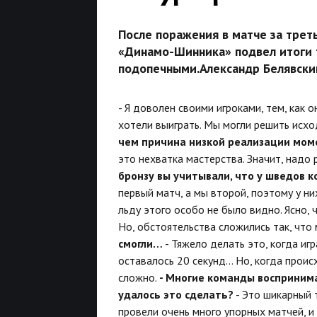
После поражения в матче за трет
«Динамо-Шинника» подвел итоги т
подопечными.Александр Белявский
- Я доволен своими игроками, тем, как 
хотели выиграть. Мы могли решить исхо
чем причина низкой реализации мом
это нехватка мастерства. Значит, надо
бронзу вы учитывали, что у шведов 
первый матч, а мы второй, поэтому у н
льду этого особо не было видно. Ясно, 
Но, обстоятельства сложились так, что
смогли…
- Тяжело делать это, когда иг
оставалось 20 секунд… Но, когда проис
сложно.
- Многие команды воспринима
удалось это сделать?
- Это шикарный 
провели очень много упорных матчей, и