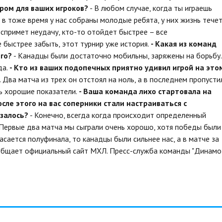
ром для ваших игроков?
- В любом случае, когда ты играешь
 в тоже время у нас собраны молодые ребята, у них жизнь тече
оспримет неудачу, кто-то отойдет быстрее – все
е быстрее забыть, этот турнир уже история.
- Какая из команд
го?
- Канадцы были достаточно мобильны, заряжены на борьбу.
да.
- Кто из ваших подопечных приятно удивил игрой на это
 Два матча из трех он отстоял на ноль, а в последнем пропусти
нь хорошие показатели.
- Ваша команда лихо стартовала на
осле этого на вас соперники стали настраиваться с
азалось?
- Конечно, всегда когда происходит определенный
 Первые два матча мы сыграли очень хорошо, хотя победы были
сается полуфинала, то канадцы были сильнее нас, а в матче за
сообщает официальный сайт МХЛ.
Пресс-служба команды "Динамо