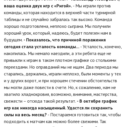
ваша оценка двух игр с «Ригой».
- Мы играли против
команды, которая находится в верхней части турнирной
таблицы и не случайно забралась так высоко. Команда
хорошо подготовлена, неплохо сыграна. Мы получили
хороший урок, который, надеюсь, будет полезен нам в
будущем.
- Показалось, что причиной поражения
сегодня стала усталость команды...
- Усталость, конечно,
накопилась. Мы немало наездили, а эти ребята еще не
привыкли к играм в таком плотном графике со столькими
переездами. Но оправданий мы не ищем. Два периода мы
старались, держались, играли неплохо, были моменты у тех
и у других ворот, и при хорошем стечении обстоятельств
мы могли даже повести в счете. Но, к сожалению, нам не
хватило хладнокровия, возможно, внимания, мастерства,
свежести – отсюда такой результат.
- В октябре график
игр как никогда насыщенный. Удастся ли сохранить
силы на весь месяц?
- Постараемся готовиться так, чтобы
подходить к матчам как можно более свежими. Так