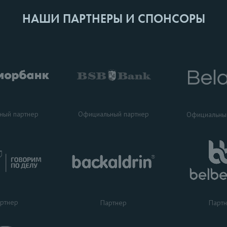
НАШИ ПАРТНЕРЫ И СПОНСОРЫ
ный партнер
Официальный партнер
Официальны
ртнер
Партнер
Парт