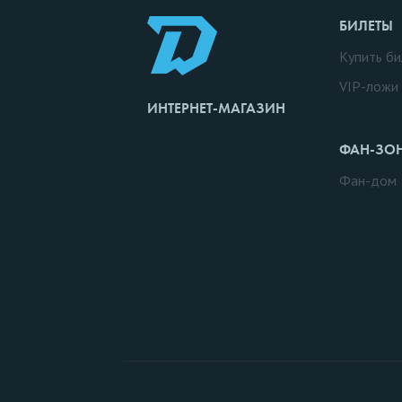
БИЛЕТЫ
Купить би
VIP-ложи
ИНТЕРНЕТ-МАГАЗИН
ФАН-ЗО
Фан-дом