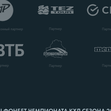
Партнер
Парт
онный партнер
ртнер
Парт
Партнер
Ы ФОНБЕТ ЧЕМПИОНАТА КХЛ СЕЗОНА 2