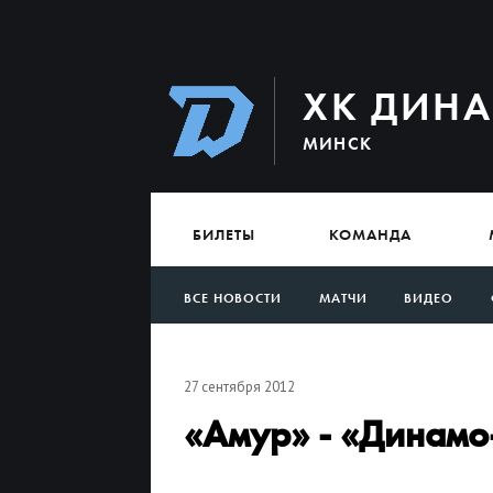
ХК ДИН
МИНСК
БИЛЕТЫ
КОМАНДА
ВСЕ НОВОСТИ
МАТЧИ
ВИДЕО
АРХИВ
27 сентября 2012
«Амур» - «Динамо