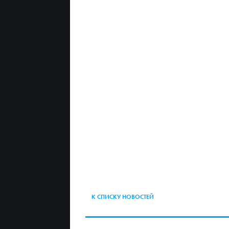
К СПИСКУ НОВОСТЕЙ