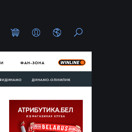
ТИ
ФАН-ЗОНА
ЯИДИНАМО
ДИНАМО-ОЛИМПИК