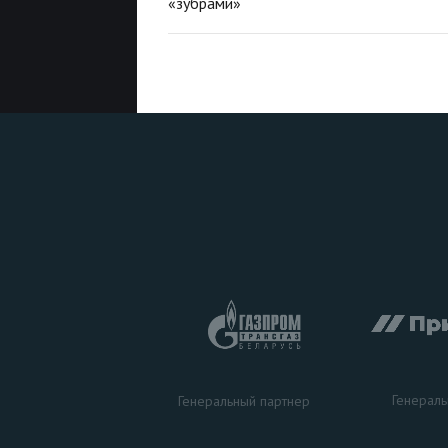
«зубрами»
Генераль
Генеральный партнер