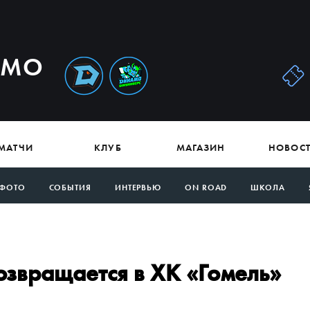
АМО
МАТЧИ
КЛУБ
МАГАЗИН
НОВОС
ФОТО
СОБЫТИЯ
ИНТЕРВЬЮ
ON ROAD
ШКОЛА
озвращается в ХК «Гомель»