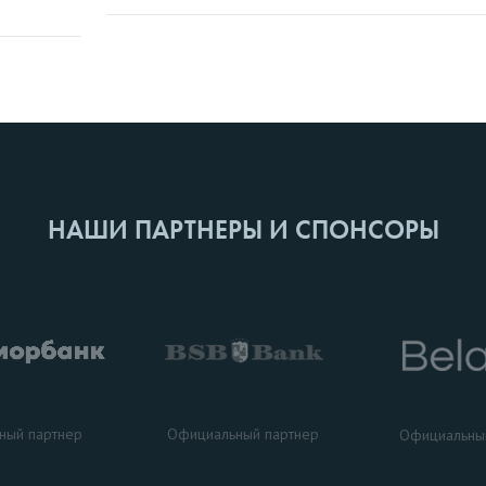
НАШИ ПАРТНЕРЫ И СПОНСОРЫ
ный партнер
Официальный партнер
Официальны