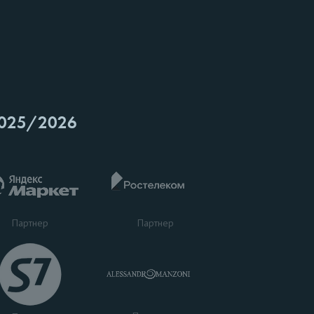
025/2026
Партнер
Партнер