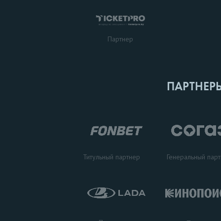
Партнер
ПАРТНЕР
Титульный партнер
Генеральный пар