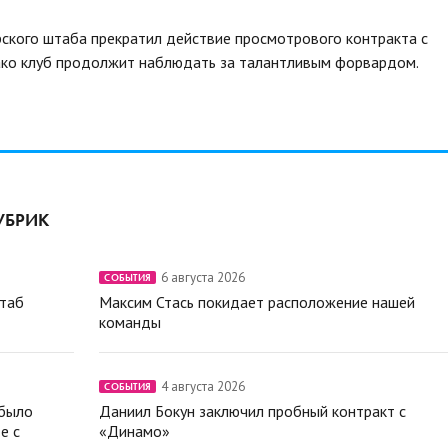
кого штаба прекратил действие просмотрового контракта с
ко клуб продолжит наблюдать за талантливым форвардом.
УБРИК
6 августа 2026
СОБЫТИЯ
штаб
Максим Стась покидает расположение нашей
команды
4 августа 2026
СОБЫТИЯ
 было
Даниил Бокун заключил пробный контракт с
е с
«Динамо»