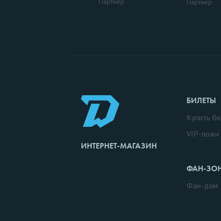
Партнер
Партнер
БИЛЕТЫ
Купить би
VIP-ложи
ИНТЕРНЕТ-МАГАЗИН
ФАН-ЗО
Фан-дом