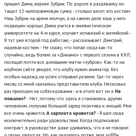
пришел Дима, вернее Зубрик. По дороге в раздевалку он
тащит 15-килограммовую сумку - столько весит его костюм.
Наш Зубрик на арене молчун, а на самом деле язык у него
подвешен хорошо Дима учится в лингвистическом
университете на 4-м курсе, изучает испанский и английский. -
Я тут уже второй год работаю, - рассказывает Дмитрий,
надевая костюм. - Не скажу, что попал сюда как-то
случайно, ведь болею за «Динамо» с первого сезона в КХЛ,
посещал почти все домашние матчи «зубров». Как-то на
клубном сайте увидел, что клубу нужен аниматор. Без
особых надежд на успех отправил резюме. Где-то через
месяц со мной связались представители клуба. Несколько
раз приходил на собеседования - и в итоге вот он я.
Не
пожалел?
- Нет, потому что здесь я становлюсь другим
человеком, получаю большой заряд позитива и эмоций. Мне
все очень нравится.
А зарплата нравится?
- Я шел сюда
исключительно ради удовольствия. Когда подписывал
контракт, в руководстве даже удивились, что я не говорил
о своих запросах. Но, как оказалось позже, мое хобби