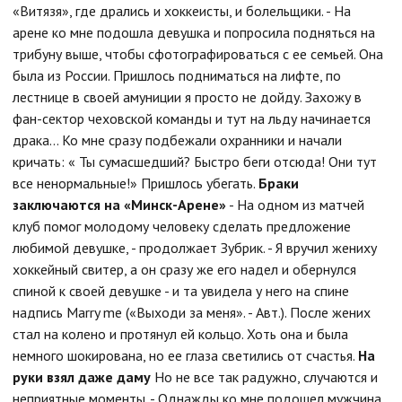
«Витязя», где дрались и хоккеисты, и болельщики. - На
арене ко мне подошла девушка и попросила подняться на
трибуну выше, чтобы сфотографироваться с ее семьей. Она
была из России. Пришлось подниматься на лифте, по
лестнице в своей амуниции я просто не дойду. Захожу в
фан-сектор чеховской команды и тут на льду начинается
драка… Ко мне сразу подбежали охранники и начали
кричать: « Ты сумасшедший? Быстро беги отсюда! Они тут
все ненормальные!» Пришлось убегать.
Браки
заключаются на «Минск-Арене»
- На одном из матчей
клуб помог молодому человеку сделать предложение
любимой девушке, - продолжает Зубрик. - Я вручил жениху
хоккейный свитер, а он сразу же его надел и обернулся
спиной к своей девушке - и та увидела у него на спине
надпись Marry me («Выходи за меня». - Авт.). После жених
стал на колено и протянул ей кольцо. Хоть она и была
немного шокирована, но ее глаза светились от счастья.
На
руки взял даже даму
Но не все так радужно, случаются и
неприятные моменты. - Однажды ко мне подошел мужчина