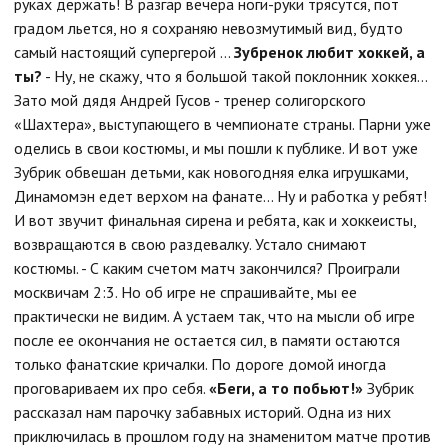
руках держать! В разгар вечера ноги-руки трясутся, пот
градом льется, но я сохраняю невозмутимый вид, будто
самый настоящий супергерой …
Зубренок любит хоккей, а
ты?
- Ну, не скажу, что я большой такой поклонник хоккея…
Зато мой дядя Андрей Гусов - тренер солигорского
«Шахтера», выступающего в чемпионате страны. Парни уже
оделись в свои костюмы, и мы пошли к публике. И вот уже
Зубрик обвешан детьми, как новогодняя елка игрушками,
Динамомэн едет верхом на фанате... Ну и работка у ребят!
И вот звучит финальная сирена и ребята, как и хоккеисты,
возвращаются в свою раздевалку. Устало снимают
костюмы. - С каким счетом матч закончился? Проиграли
москвичам 2:3. Но об игре не спрашивайте, мы ее
практически не видим. А устаем так, что на мысли об игре
после ее окончания не остается сил, в памяти остаются
только фанатские кричалки. По дороге домой иногда
проговариваем их про себя.
«Беги, а то побьют!»
Зубрик
рассказал нам парочку забавных историй. Одна из них
приключилась в прошлом году на знаменитом матче против