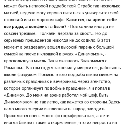
может быть неплохой подработкой. Отработав несколько
матчей, неделю могу хорошо питаться в университетской
столовой или недорогом кафе.
Кажется, на арене тебе
все рады, а конфликты были?
- Подходили иногда не
совсем трезвые... Толкали, дергали за хвост... Но до
серьезных прецедентов никогда не доходило. В этот
момент в раздевалку вошел высокий парень с большой
сумкой на плече и клюшкой в руках. «Динамомэн», -
проскользнула мысль. Так и оказалось. Знакомимся с
Романом. - В этом году я закончил университет, работаю в
школе физруком. Помимо этого подрабатываю мимом на
различных праздниках и вечеринках. Через агентство,
которое организует подобные праздники, я и попал в
«Динамо». До меня на арене работал мой шеф. Быть
Динамомэном не так легко, как кажется со стороны. Здесь
надо много энергии выплескивать, народ заводить.
Приходится очень много фотографироваться, а дети
иногда бывают такие откормленные, что их непросто на