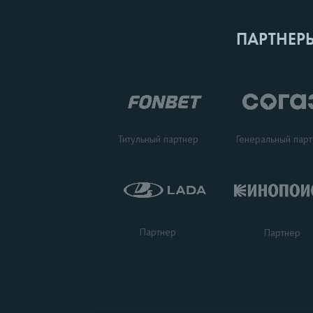
ПАРТНЕР
Титульный партнер
Генеральный пар
Партнер
Партнер