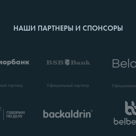
НАШИ ПАРТНЕРЫ И СПОНСОРЫ
ный партнер
Официальный партнер
Официальны