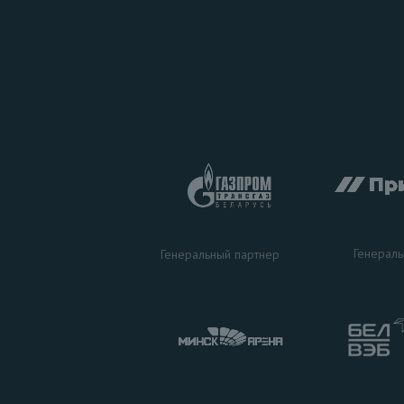
Генераль
Генеральный партнер