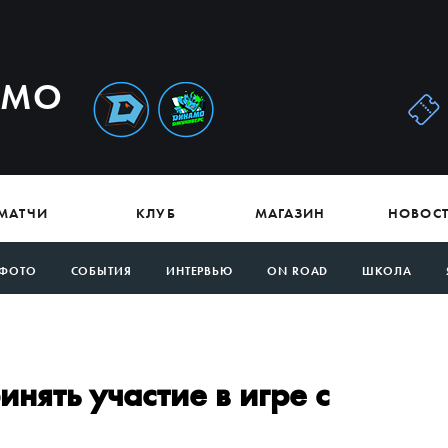
АМО
МАТЧИ
КЛУБ
МАГАЗИН
НОВОС
ФОТО
СОБЫТИЯ
ИНТЕРВЬЮ
ON ROAD
ШКОЛА
инять участие в игре с