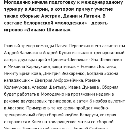
Молодечно начала подготовку к международному
турниру в Австрии, в котором примут участие
также сборные Австрии, Дании и Латвии. В
составе белорусской «молодежки» - девять
игроков «Динамо-Шинника».
Главный тренер команды Павел Перепехин и его ассистенты
Андрей Заливако и Андрей Кудин вызвали в тренировочный
лагерь двух вратарей «Динамо-Шинника» - Яна Шелепнева
и Михаила Карнаухова, защитников – Романа Достанко,
Никиту Ермачкова, Дмитрия Знахаренко, Богдана Зозона;
нападающих – Дмитрия Амброжейчика, Романа
Коленчукова, Алексея Шантыку, Ивана Дунаева.. Сборная
будет работать в Молодечно на протяжении недели в
режиме двухразовых тренировок, а затем 6 ноября вылетит
в Австрию. Примерно в те же сроки пройдет учебно-
тренировочный сбор сборной клубов Беларуси, которая
отправится в Киев на товарищеские матчи со сборной
Украины. Тренеры этой команды – Андрей Скабелка,