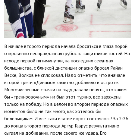
В начале второго периода начала бросаться в глаза порой
откровенно неоправданная грубость защитников гостей. На
исходе первой пятиминутки, на последних секундах
большинства, с близкой дистанции опасно бросал Райан
Веске, Волков не сплоховал. Надо отметить, что вначале
второй трети «Динамо» заметно добавило в остроте.
Многочисленные стычки на льду давали понять, что каким
бы «тренировочным» ни был этот турнир, все заряжены
только на победу. Но в целом во втором периоде опасных
моментов было не так много, как хотелось бы
болельщикам. И все-таки взятие ворот состоялось! За 2:26
до конца второго периода Артур Гаврус результативно
сыграл на добивании, после своего же удара. Его