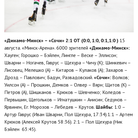
«Динамо-Минск» – «Сочи» 2:1 ОТ (0:0, 1:0, 0:1,1:0 )
15
августа. «Минск-Арена». 6000 зрителей
«Динамо-Минск»:
Хауген; Горошко – Бэйлен, Лингле – Веске – Эллисон;
Шварни – Ногачев, Гаврус – Щехура – Чичу (К); Шинкевич –
Лисовец, Мелешко (А) – Китаров – Кулаков (А); Захаров –
Дрозд – Павлович; Бадун, Развадовский.
«Сочи»:
Волков;
Уилсон (А) – Прошкин, Демков – Олвер – Вярн; Щитов (К) –
Петров (А), Шишканов – Крюков – Шевченко; Коледов –
Первышин, Щегольков – Игнатушкин – Анисин; Седунов –
Ярвинен, Ег. Морозов – Лебедев – Крутов.
Шайбы:
1:0 –
Артур Гаврус (Иван Шварни, Пол Щехура, 17:34).1:1 – Артем
Крюков (Алексей Крутов 58:36). 2:1 – Пол Щехура (Ник
Бэйлен 63:45).