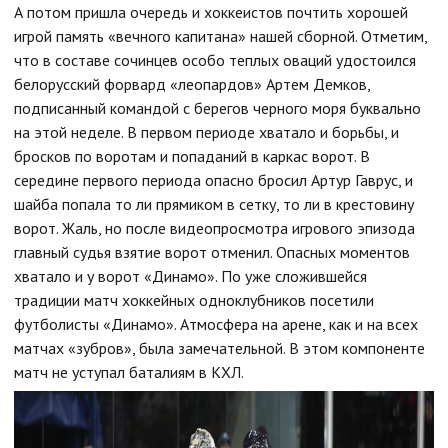
А потом пришла очередь и хоккеистов почтить хорошей
игрой память «вечного капитана» нашей сборной. Отметим,
что в составе сочинцев особо теплых оваций удостоился
белорусский форвард «леопардов» Артем Демков,
подписанный командой с берегов черного моря буквально
на этой неделе. В первом периоде хватало и борьбы, и
бросков по воротам и попаданий в каркас ворот. В
середине первого периода опасно бросил Артур Гаврус, и
шайба попала то ли прямиком в сетку, то ли в крестовину
ворот. Жаль, но после видеопросмотра игрового эпизода
главный судья взятие ворот отменил. Опасных моментов
хватало и у ворот «Динамо». По уже сложившейся
традиции матч хоккейных одноклубников посетили
футболисты «Динамо». Атмосфера на арене, как и на всех
матчах «зубров», была замечательной. В этом компоненте
матч не уступал баталиям в КХЛ.