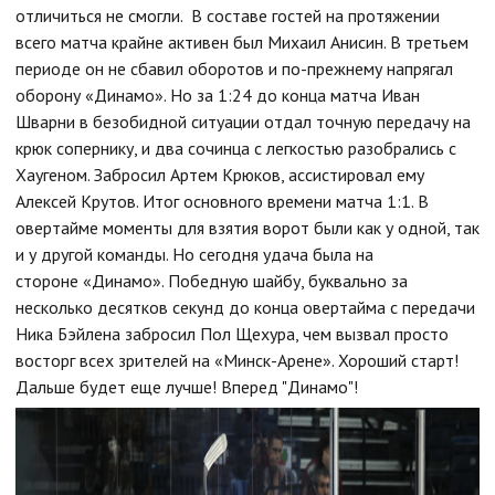
отличиться не смогли. В составе гостей на протяжении
всего матча крайне активен был Михаил Анисин. В третьем
периоде он не сбавил оборотов и по-прежнему напрягал
оборону «Динамо». Но за 1:24 до конца матча Иван
Шварни в безобидной ситуации отдал точную передачу на
крюк сопернику, и два сочинца с легкостью разобрались с
Хаугеном. Забросил Артем Крюков, ассистировал ему
Алексей Крутов. Итог основного времени матча 1:1. В
овертайме моменты для взятия ворот были как у одной, так
и у другой команды. Но сегодня удача была на
стороне «Динамо». Победную шайбу, буквально за
несколько десятков секунд до конца овертайма с передачи
Ника Бэйлена забросил Пол Щехура, чем вызвал просто
восторг всех зрителей на «Минск-Арене». Хороший старт!
Дальше будет еще лучше! Вперед "Динамо"!