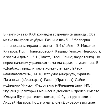
В чемпионатах КХЛ команды встречались дважды. Оба
матча выиграли «зубры». Разница шайб – 8:5: сперва
динамовцы выиграли в гостях – 5:4 (Лайне – 2, Михалев,
Китаров, Иргл; Поникаровский, Кашпар, Уилсон, Недорост),
а затем и дома – 3:1 (Платт, Стась, Лайне; Федотенко). Но
перед началом украинская команда серьезно усилилась. В
«Донбасс» пришли такие хоккеисты, как Лейтон
(«Филадельфия», НХЛ), Петрухно («Беркут», Украина),
Пиганович («Авангард»), Разин («Трактор»), Лайне
(«Динамо-Минск»), Федотенко («Филадельфия», НХЛ),
Якуценя («Трактор»). Сменился в Донецке и тренер. Вместо
Юлиуса Шуплера теперь командой будет руководить
Андрей Назаров. Под его началом «Донбасс» выступает