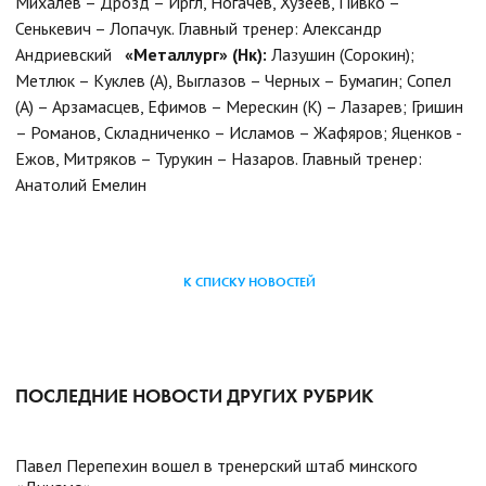
Михалев – Дрозд – Иргл, Ногачев, Хузеев, Пивко –
Сенькевич – Лопачук. Главный тренер: Александр
Андриевский
«Металлург» (Нк):
Лазушин (Сорокин);
Метлюк – Куклев (А), Выглазов – Черных – Бумагин; Сопел
(А) – Арзамасцев, Ефимов – Мерескин (К) – Лазарев; Гришин
– Романов, Складниченко – Исламов – Жафяров; Яценков -
Ежов, Митряков – Турукин – Назаров. Главный тренер:
Анатолий Емелин
К СПИСКУ НОВОСТЕЙ
ПОСЛЕДНИЕ НОВОСТИ ДРУГИХ РУБРИК
Павел Перепехин вошел в тренерский штаб минского