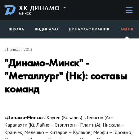
ХК ДИНАМО
МИНСК
ШКОЛА
ЯИДИНАМО
ДИНАМО-ОЛИМПИК
АРХИВ
21 января 2013
"Динамо-Минск" -
"Металлург" (Нк): составы
команд
«Динамо-Минск»:
Хауген (Ковалев); Денисов (А) –
Каралахти (К), Лайне – Стэплтон – Платт (А); Нискала –
Крайчек, Мелешко – Китаров – Кулаков; Мерфи – Горошко,