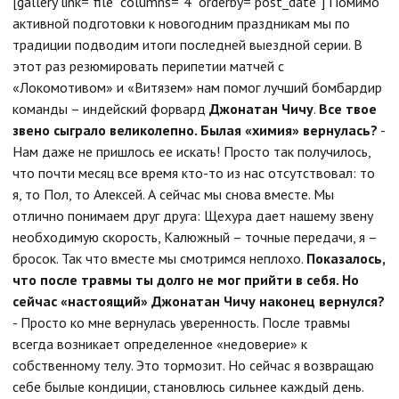
[gallery link="file" columns="4" orderby="post_date"] Помимо
активной подготовки к новогодним праздникам мы по
традиции подводим итоги последней выездной серии. В
этот раз резюмировать перипетии матчей с
«Локомотивом» и «Витязем» нам помог лучший бомбардир
команды – индейский форвард
Джонатан Чичу
.
Все твое
звено сыграло великолепно. Былая «химия» вернулась?
-
Нам даже не пришлось ее искать! Просто так получилось,
что почти месяц все время кто-то из нас отсутствовал: то
я, то Пол, то Алексей. А сейчас мы снова вместе. Мы
отлично понимаем друг друга: Щехура дает нашему звену
необходимую скорость, Калюжный – точные передачи, я –
бросок. Так что вместе мы смотримся неплохо.
Показалось,
что после травмы ты долго не мог прийти в себя. Но
сейчас «настоящий» Джонатан Чичу наконец вернулся?
- Просто ко мне вернулась уверенность. После травмы
всегда возникает определенное «недоверие» к
собственному телу. Это тормозит. Но сейчас я возвращаю
себе былые кондиции, становлюсь сильнее каждый день.