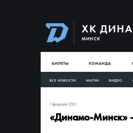
ХК ДИН
МИНСК
БИЛЕТЫ
КОМАНДА
ВСЕ НОВОСТИ
МАТЧИ
ВИДЕО
АРХИВ
7 февраля 2015
«Динамо-Минск» –