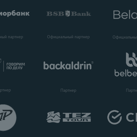
ный партнер
Официальный партнер
Официальны
ртнер
Партнер
Парт