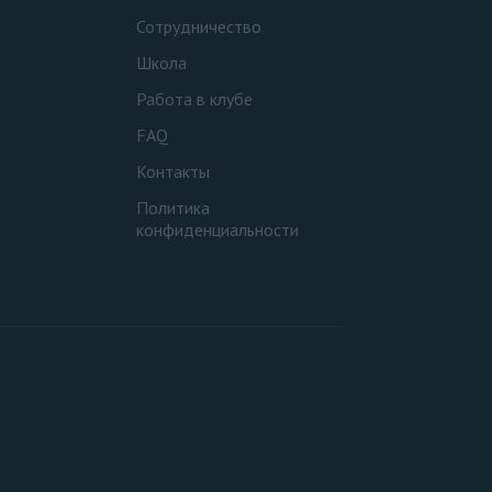
Сотрудничество
Школа
Работа в клубе
FAQ
Контакты
Политика
конфиденциальности