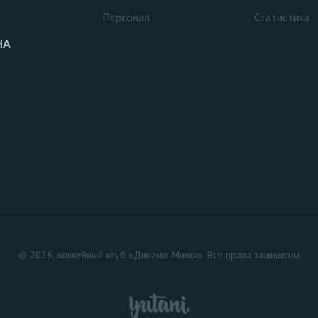
Персонал
Статистика
НА
© 2026, хоккейный клуб «Динамо-Минск». Все права защищены