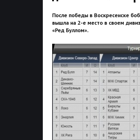
После победы в Воскресенске боб
вышла на 2-е место в своем диви
«Ред Буллом».