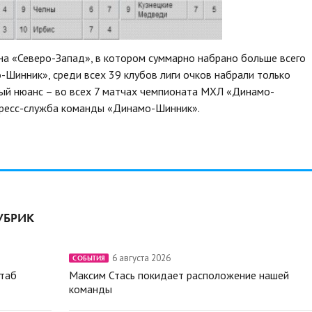
на «Северо-Запад», в котором суммарно набрано больше всего
о-Шинник», среди всех 39 клубов лиги очков набрали только
ый нюанс – во всех 7 матчах чемпионата МХЛ «Динамо-
ресс-служба команды «Динамо-Шинник».
УБРИК
6 августа 2026
СОБЫТИЯ
штаб
Максим Стась покидает расположение нашей
команды