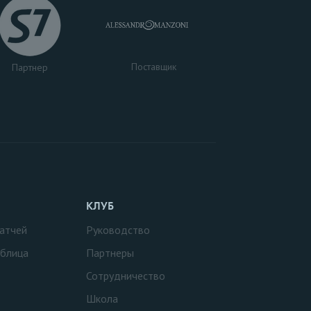
Поставщик
Партнер
КЛУБ
атчей
Руководство
аблица
Партнеры
Сотрудничество
Школа