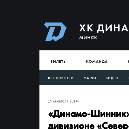
ХК ДИН
МИНСК
БИЛЕТЫ
КОМАНДА
ВСЕ НОВОСТИ
МАТЧИ
ВИДЕО
АРХИВ
19 сентября 2014
«Динамо-Шинник» 
дивизионе «Север