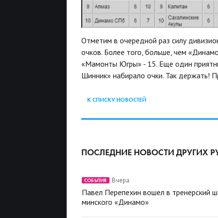
Отметим в очередной раз силу дивизио
очков. Более того, больше, чем «Динам
«Мамонты Югры» - 15. Еще один приятн
Шинник» набирало очки. Так держать!
П
К СПИСКУ НОВОСТЕЙ
ПОСЛЕДНИЕ НОВОСТИ ДРУГИХ Р
Вчера
СОБЫТИЯ
Павел Перепехин вошел в тренерский 
минского «Динамо»