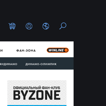
ТИ
ФАН-ЗОНА
ЯИДИНАМО
ДИНАМО-ОЛИМПИК