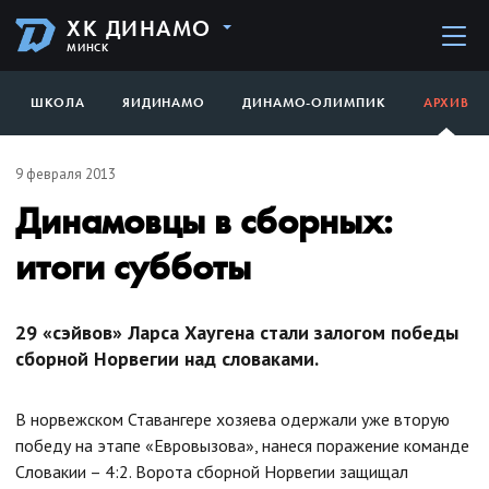
ХК ДИНАМО
МИНСК
ШКОЛА
ЯИДИНАМО
ДИНАМО-ОЛИМПИК
АРХИВ
9 февраля 2013
Динамовцы в сборных:
итоги субботы
29 «сэйвов» Ларса Хаугена стали залогом победы
сборной Норвегии над словаками.
В норвежском Ставангере хозяева одержали уже вторую
победу на этапе «Евровызова», нанеся поражение команде
Словакии – 4:2. Ворота сборной Норвегии защищал