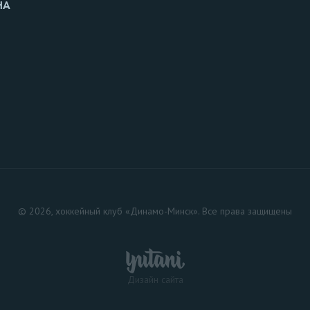
НА
© 2026, хоккейный клуб «Динамо-Минск». Все права защищены
Дизайн сайта