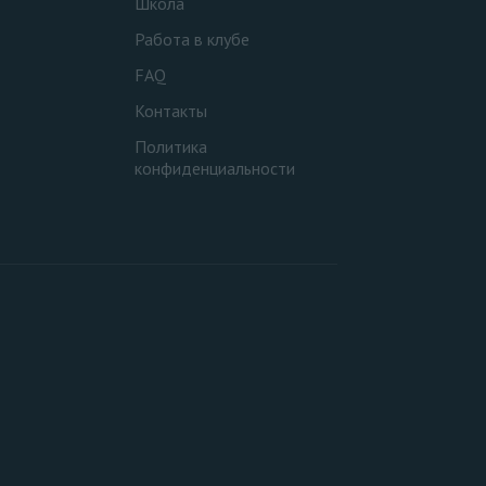
Школа
Работа в клубе
FAQ
Контакты
Политика
конфиденциальности