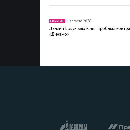
4 августа 2026
СОБЫТИЯ
Даниил Бокун заключил пробный контра
«Динамо»