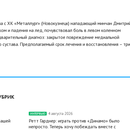
ча с ХК «Металлург» (Новокузнецк) нападающий минчан Дмитри
ом и падения на лед, почувствовал боль в левом коленном
редварительный диагноз: закрытое повреждение медиальной
о сустава. Предполагаемый срок лечения и восстановления – тр
УБРИК
4 августа 2026
ИНТЕРВЬЮ
нашей
Ретт Гарднер: играть против «Динамо» было
непросто. Теперь хочу побеждать вместе с