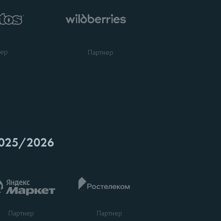
нер
Партнер
025/2026
Партнер
Партнер