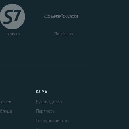
Поставщик
Партнер
КЛУБ
атчей
Руководство
аблица
Партнеры
Сотрудничество