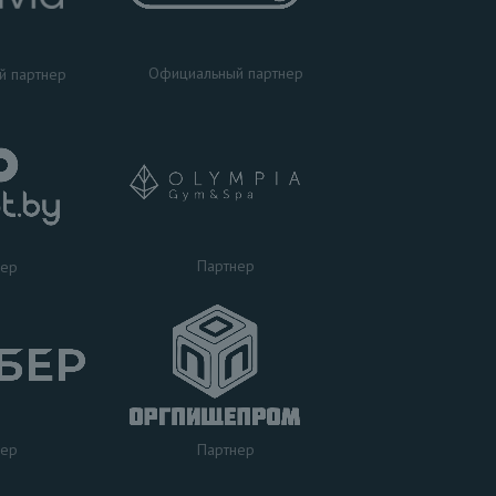
Официальный партнер
й партнер
Партнер
нер
нер
Партнер