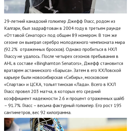
29-летний канадский голкипер Джефф Гласс, родом из
Калгари, был задрафтован в 2004 году в третьем раунде
«Оттавой Сенаторс» под общим 89 номером. В том же
сезоне он выиграл серебро молодежного чемпионата мира
(92.2% отраженных бросков). Однако пробиться в НХЛ
Глассу не удалось. После четырех сезонов пребывания в
AHL в составе «Binghamton Senators», Джефф становится
вратарем астанинского «Барыса». Затем в его КХЛовской
карьере были новосибирская «Сибирь», московские
«Спартак» и ЦСКА, тольяттинская «Лада». Всего в КХЛ
Гласс провел 203 матча, в которых его средний
коэффициент надежности 2.6 и процент отраженных шайб
– 91.7%. Гласс – весьма фактурный голкипер. Его рост 195
сантиметров, вес 92 килограмма.