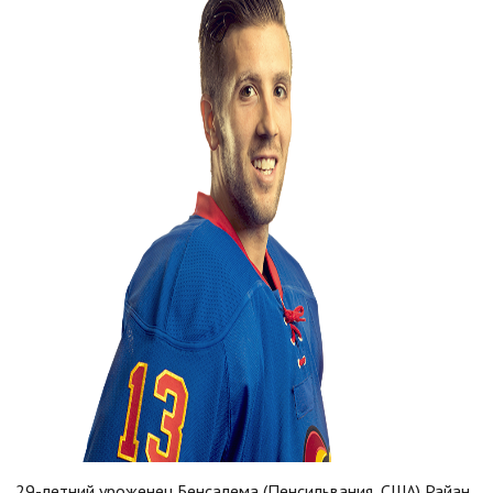
29-летний уроженец Бенсалема (Пенсильвания, США) Райан