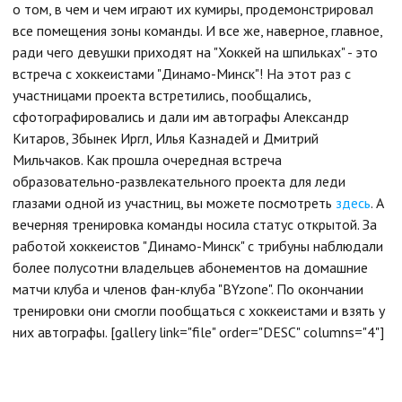
о том, в чем и чем играют их кумиры, продемонстрировал
все помещения зоны команды. И все же, наверное, главное,
ради чего девушки приходят на "Хоккей на шпильках" - это
встреча с хоккеистами "Динамо-Минск"! На этот раз с
участницами проекта встретились, пообщались,
сфотографировались и дали им автографы Александр
Китаров, Збынек Иргл, Илья Казнадей и Дмитрий
Мильчаков. Как прошла очередная встреча
образовательно-развлекательного проекта для леди
глазами одной из участниц, вы можете посмотреть
здесь
. А
вечерняя тренировка команды носила статус открытой. За
работой хоккеистов "Динамо-Минск" с трибуны наблюдали
более полусотни владельцев абонементов на домашние
матчи клуба и членов фан-клуба "BYzone". По окончании
тренировки они смогли пообщаться с хоккеистами и взять у
них автографы. [gallery link="file" order="DESC" columns="4"]