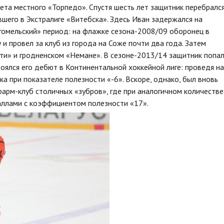
ета местного «Торпедо». Спустя шесть лет защитник перебралс
авшего в Экстралиге «Витебска». Здесь Иван задержался на
«гомельский» период: на флажке сезона-2008/09 оборонец в
и провел за клуб из города на Соже почти два года. Затем
ти» и гродненском «Немане». В сезоне-2013/14 защитник попа
оялся его дебют в Континентальной хоккейной лиге: проведя на
чка при показателе полезности «-6». Вскоре, однако, был вновь
арм-клуб столичных «зубров», где при аналогичном количестве
баллами с коэффициентом полезности «17».