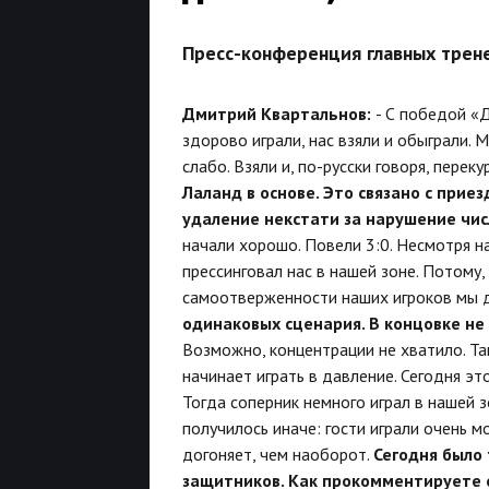
Пресс-конференция главных трен
Дмитрий Квартальнов:
- С победой «
здорово играли, нас взяли и обыграли. 
слабо. Взяли и, по-русски говоря, переку
Лаланд в основе. Это связано с прие
удаление некстати за нарушение чи
начали хорошо. Повели 3:0. Несмотря н
прессинговал нас в нашей зоне. Потому,
самоотверженности наших игроков мы 
одинаковых сценария. В концовке не
Возможно, концентрации не хватило. Так
начинает играть в давление. Сегодня э
Тогда соперник немного играл в нашей з
получилось иначе: гости играли очень м
догоняет, чем наоборот.
Сегодня было 
защитников. Как прокомментируете 