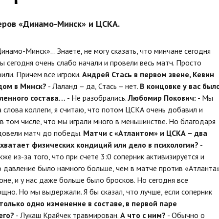
еров «Динамо-Минск» и ЦСКА.
Динамо-Минск»… Знаете, не могу сказать, что минчане сегодня
Мы сегодня очень слабо начали и провели весь матч. Просто
рили. Причем все игроки.
Андрей Стась в первом звене, Кевин
здом в Минск?
- Лаланд – да, Стась – нет.
В концовке у вас был
сленного состава…
- Не разобрались.
Любомир Покович:
- Мы
а слова коллеги, я считаю, что потом ЦСКА очень добавил и
 в том числе, что мы играли много в меньшинстве. Но благодаря
довели матч до победы.
Матчи с «Атлантом» и ЦСКА – два
 хватает физических кондиций или дело в психологии?
-
же из-за того, что при счете 3:0 соперник активизируется и
то давление было намного больше, чем в матче против «Атланта»
оне, и у нас даже больше было бросков. Но сегодня все
ощно. Но мы выдержали. Я бы сказал, что лучше, если соперник
только одно изменение в составе, в первой паре
его?
- Лукаш Крайчек травмирован.
А что с ним?
- Обычно о