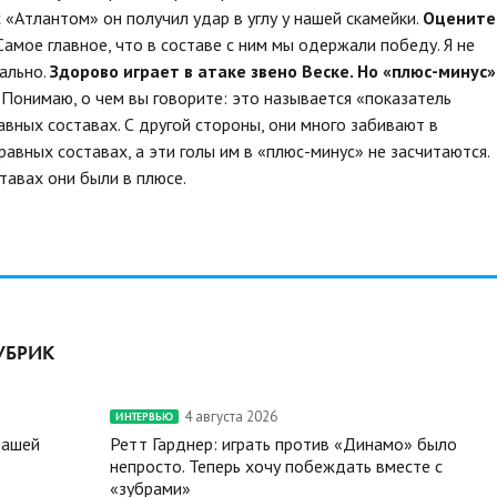
 «Атлантом» он получил удар в углу у нашей скамейки.
Оцените
Самое главное, что в составе с ним мы одержали победу. Я не
ально.
Здорово играет в атаке звено Веске. Но «плюс-минус»
 Понимаю, о чем вы говорите: это называется «показатель
авных составах. С другой стороны, они много забивают в
равных составах, а эти голы им в «плюс-минус» не засчитаются.
тавах они были в плюсе.
УБРИК
4 августа 2026
ИНТЕРВЬЮ
нашей
Ретт Гарднер: играть против «Динамо» было
непросто. Теперь хочу побеждать вместе с
«зубрами»