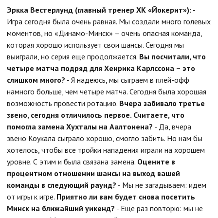
Эркка Вестерлунд (главный тренер ХК «Йокерит»):
-
Игра сегодня была очень равная. Мы создали много голевых
моментов, но «Динамо-Минск» – очень опасная команда,
которая хорошо использует свои шансы. Сегодня мы
выиграли, но серия еще продолжается.
Вы посчитали, что
четыре матча подряд для Хенрика Карлссона – это
слишком много?
- Я надеюсь, мы сыграем в плей-офф
намного больше, чем четыре матча. Сегодня была хорошая
возможность провести ротацию.
Вчера забивало третье
звено, сегодня отличилось первое. Считаете, что
помогла замена Хухталы на Аалтонена?
- Да, вчера
звено Коукала сыграло хорошо, смогло забить. Но нам бы
хотелось, чтобы все тройки нападения играли на хорошем
уровне. С этим и была связана замена.
Оцените в
процентном отношении шансы на выход вашей
команды в следующий раунд?
- Мы не загадываем: идем
от игры к игре.
Приятно ли вам будет снова посетить
Минск на ближайший уикенд?
- Еще раз повторю: мы не