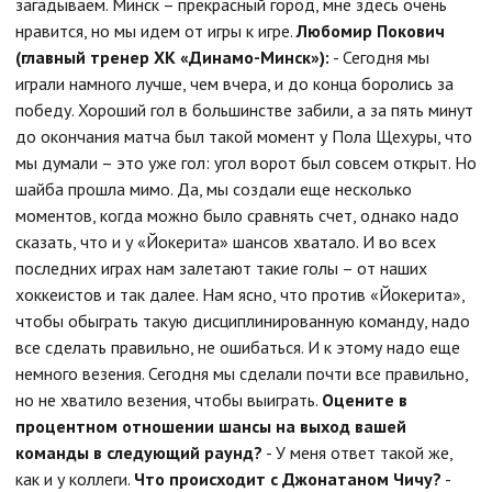
загадываем. Минск – прекрасный город, мне здесь очень
нравится, но мы идем от игры к игре.
Любомир Покович
(главный тренер ХК «Динамо-Минск»):
- Сегодня мы
играли намного лучше, чем вчера, и до конца боролись за
победу. Хороший гол в большинстве забили, а за пять минут
до окончания матча был такой момент у Пола Щехуры, что
мы думали – это уже гол: угол ворот был совсем открыт. Но
шайба прошла мимо. Да, мы создали еще несколько
моментов, когда можно было сравнять счет, однако надо
сказать, что и у «Йокерита» шансов хватало. И во всех
последних играх нам залетают такие голы – от наших
хоккеистов и так далее. Нам ясно, что против «Йокерита»,
чтобы обыграть такую дисциплинированную команду, надо
все сделать правильно, не ошибаться. И к этому надо еще
немного везения. Сегодня мы сделали почти все правильно,
но не хватило везения, чтобы выиграть.
Оцените в
процентном отношении шансы на выход вашей
команды в следующий раунд?
- У меня ответ такой же,
как и у коллеги.
Что происходит с Джонатаном Чичу?
-