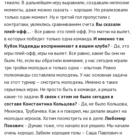
тяжело. В дальнейшем игру выравняли, создавали неплохие
моменты, даже можно сказать – хорошие. Но реализовали
только один момент. Ну и третий гол пропустили с
контратаки, увлеклись сравниванием счета.
Вы сказали
плей-офф…
- Все равно это плей-офф. Это матчи на вылет,
в которых победит только одна команда.
И именно так
Кубок Надежды воспринимают в вашем клубе?
- Да, это
игры плей-офф, игры на вылет. Все равно, какие бы они ни
были. Но, если вы обратили внимание, у нас сегодня играли
три тройки молодых и только одна – опытная. Ровно
полкоманды составляла молодежь. У нас основная задача
на этот турнир – смотреть молодежь. Именно в таких
серьезных играх. Не просто быть в команде, а решать
какие-то задачи.
В связи с этим не было сегодня в
составе Константина Кольцова?
- Да, не было Кольцова,
Михнова, Трубачева. Как я и говорил, мы делали акцент на
молодых игроков. Хотим посмотреть их в деле.
Любомир
Покович:
- Думаю тоже, что начало все решило. Мы начали
очень хорошо. Забили хорошие голы – Саша Павлович и