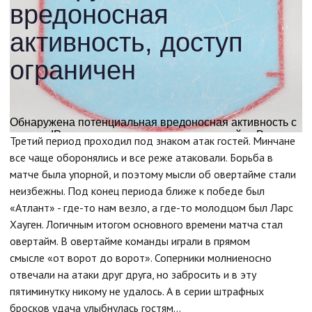
Третий период проходил под знаком атак гостей. Минчане
все чаще оборонялись и все реже атаковали. Борьба в
матче была упорной, и поэтому мысли об овертайме стали
неизбежны. Под конец периода ближе к победе был
«Атлант» - где-то нам везло, а где-то молодцом был Ларс
Хауген. Логичным итогом основного времени матча стал
овертайм. В овертайме команды играли в прямом
смысле «от ворот до ворот». Соперники молниеносно
отвечали на атаки друг друга, но забросить и в эту
пятиминутку никому не удалось. А в серии штрафных
бросков удача улыбнулась гостям...