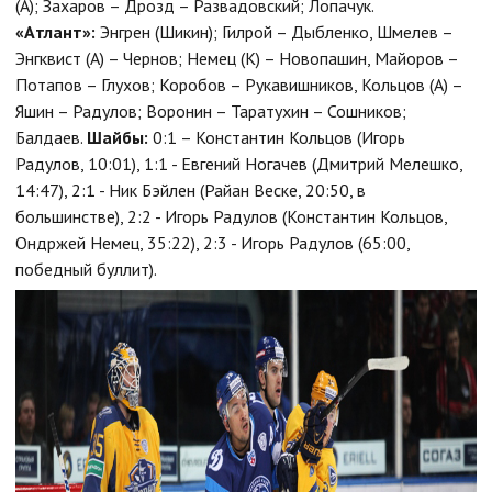
(А); Захаров – Дрозд – Развадовский; Лопачук.
«Атлант»:
Энгрен (Шикин); Гилрой – Дыбленко, Шмелев –
Энгквист (А) – Чернов; Немец (К) – Новопашин, Майоров –
Потапов – Глухов; Коробов – Рукавишников, Кольцов (А) –
Яшин – Радулов; Воронин – Таратухин – Сошников;
Балдаев.
Шайбы:
0:1 – Константин Кольцов (Игорь
Радулов, 10:01), 1:1 - Евгений Ногачев (Дмитрий Мелешко,
14:47), 2:1 - Ник Бэйлен (Райан Веске, 20:50, в
большинстве), 2:2 - Игорь Радулов (Константин Кольцов,
Ондржей Немец, 35:22), 2:3 - Игорь Радулов (65:00,
победный буллит).