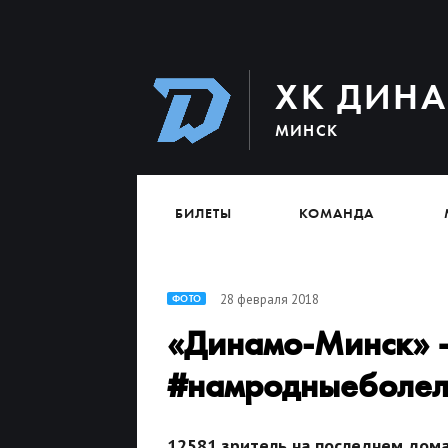
ХК ДИН
МИНСК
БИЛЕТЫ
КОМАНДА
28 февраля 2018
ФОТО
«Динамо-Минск» –
#намродныеболе
12581 зритель на последнем дом