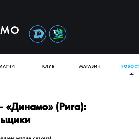
АМО
МАТЧИ
КЛУБ
МАГАЗИН
НОВОС
 «Динамо» (Рига):
льщики
ашнем матче сезона!