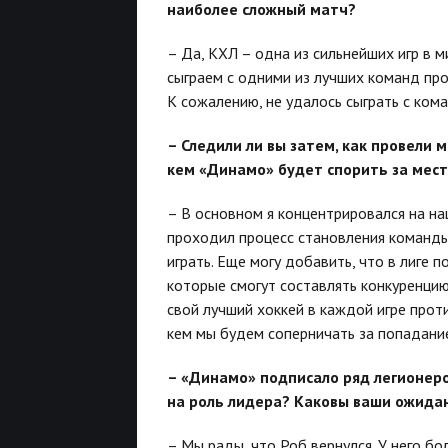
наиболее сложный матч?
– Да, КХЛ – одна из сильнейших игр в м
сыграем с одними из лучших команд прош
К сожалению, не удалось сыграть с ком
– Следили ли вы затем, как провели
кем «Динамо» будет спорить за мес
– В основном я концентрировался на на
проходил процесс становления команды.
играть. Еще могу добавить, что в лиге 
которые смогут составлять конкуренцию
свой лучший хоккей в каждой игре проти
кем мы будем соперничать за попадани
– «Динамо» подписало ряд легионеро
на роль лидера? Каковы ваши ожида
– Мы рады, что Роб вернулся. У него бо