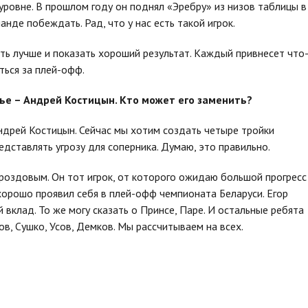
ровне. В прошлом году он поднял «Эребру» из низов таблицы в
нде побеждать. Рад, что у нас есть такой игрок.
ть лучше и показать хороший результат. Каждый привнесет что
оться за плей-офф.
нье – Андрей Костицын. Кто может его заменить?
Андрей Костицын. Сейчас мы хотим создать четыре тройки
едставлять угрозу для соперника. Думаю, это правильно.
оздовым. Он тот игрок, от которого ожидаю большой прогресс
хорошо проявил себя в плей-офф чемпионата Беларуси. Егор
вклад. То же могу сказать о Принсе, Паре. И остальные ребята
в, Сушко, Усов, Демков. Мы рассчитываем на всех.