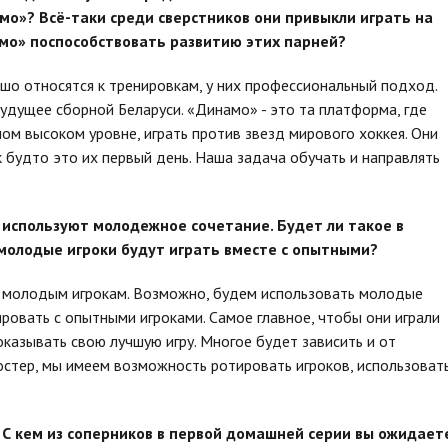
мо»? Всё-таки среди сверстников они привыкли играть на
мо» поспособствовать развитию этих парней?
ошо относятся к тренировкам, у них профессиональный подход.
будущее сборной Беларуси. «Динамо» - это та платформа, где
ом высоком уровне, играть против звезд мирового хоккея. Они
будто это их первый день. Наша задача обучать и направлять
 используют молодежное сочетание. Будет ли такое в
молодые игроки будут играть вместе с опытными?
и молодым игрокам. Возможно, будем использовать молодые
ровать с опытными игроками. Самое главное, чтобы они играли
показывать свою лучшую игру. Многое будет зависить и от
ростер, мы имеем возможность ротировать игроков, использоват
. С кем из соперников в первой домашней серии вы ожидает