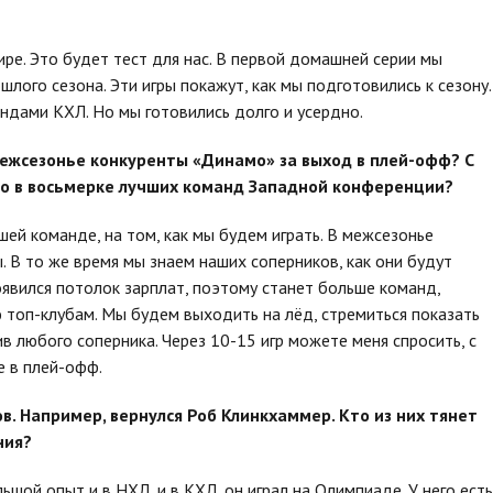
ире. Это будет тест для нас. В первой домашней серии мы
лого сезона. Эти игры покажут, как мы подготовились к сезону.
андами КХЛ. Но мы готовились долго и усердно.
 межсезонье конкуренты «Динамо» за выход в плей-офф? С
то в восьмерке лучших команд Западной конференции?
шей команде, на том, как мы будем играть. В межсезонье
 В то же время мы знаем наших соперников, как они будут
появился потолок зарплат, поэтому станет больше команд,
 топ-клубам. Мы будем выходить на лёд, стремиться показать
в любого соперника. Через 10-15 игр можете меня спросить, с
е в плей-офф.
в. Например, вернулся Роб Клинкхаммер. Кто из них тянет
ния?
льшой опыт и в НХЛ, и в КХЛ, он играл на Олимпиаде. У него есть