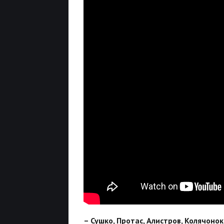
– Сушко, Протас, Алистров, Колячоно