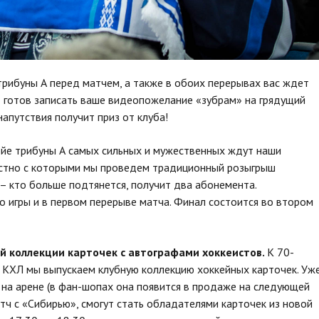
рибуны А перед матчем, а также в обоих перерывах вас ждет
 готов записать ваше видеопожелание «зубрам» на грядущий
напутствия получит приз от клуба!
йе трибуны А самых сильных и мужественных ждут наши
естно с которыми мы проведем традиционный розыгрыш
 – кто больше подтянется, получит два абонемента.
 игры и в первом перерыве матча. Финал состоится во втором
 коллекции карточек с автографами хоккеистов.
К 70-
КХЛ мы выпускаем клубную коллекцию хоккейных карточек. Уж
 на арене (в фан-шопах она появится в продаже на следующей
атч с «Сибирью», смогут стать обладателями карточек из новой