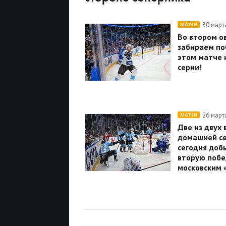
30 март
МАТЧИ
Во втором о
забираем по
этом матче и
серии!
26 март
МАТЧИ
Две из двух 
домашней се
сегодня доб
вторую побе
московским 