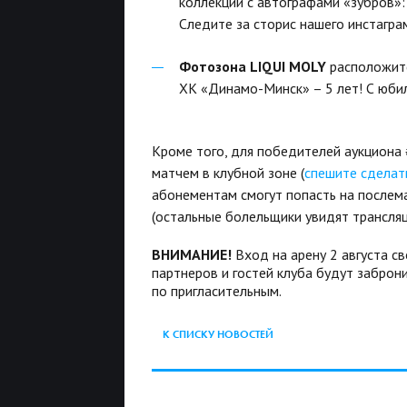
коллекции с автографами «зубров»:
Следите за сторис нашего инстагр
Фотозона LIQUI MOLY
расположитс
ХК «Динамо-Минск» – 5 лет! С юби
Кроме того, для победителей аукциона
матчем в клубной зоне (
спешите сделать
абонементам смогут попасть на послем
(остальные болельщики увидят трансля
ВНИМАНИЕ!
Вход на арену 2 августа св
партнеров и гостей клуба будут заброн
по пригласительным.
К СПИСКУ НОВОСТЕЙ