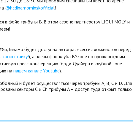
 с 17:30 до 18:30 мы проводим специальный квест по арене.
ама
@hcdinamominskofficial
!
я в фойе трибуны B. В этом сезоне партнерству LIQUI MOLY и
леем!
 #ЯиДинамо будет доступна автограф-сессия хоккеистов перед
 свою ставку!
), а члены фан-клуба BYzone по прошлогодним
атчевую пресс-конференцию Горди Дуайера в клубной зоне
цию на
нашем канале Youtube
).
ободный и будет осуществляться через трибуны А, В, С и D. Для
ированы секторы С и Сh трибуны А – доступ туда открыт только