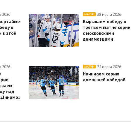
а 2026
28 марта 2026
МАТЧИ
вертайме
Вырываем победу в
беду в
третьем матче серии
 в этой
с московскими
динамовцами
а 2026
24 марта 2026
МАТЧИ
в
Начинаем серию
рии:
домашней победой
ываем
ду над
«Динамо»