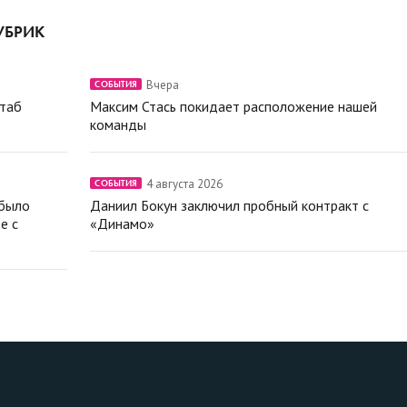
УБРИК
Вчера
СОБЫТИЯ
штаб
Максим Стась покидает расположение нашей
команды
4 августа 2026
СОБЫТИЯ
 было
Даниил Бокун заключил пробный контракт с
е с
«Динамо»