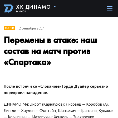
ХК ДИНАМО
МИНСК
2 сентября 2017
МАТЧИ
Перемены в атаке: наш
состав на матч против
«Спартака»
После встречи со «Слованом» Горди Дуайер серьезно
перекроил нападение.
ДИНАМО Мн: Энрот (Карнаухов); Лисовец — Коробов (А),
Лингле — Хауден — Фонтэйн; Шинкевич — Граньяни, Кулаков
— Ковыршин — Матерухин; Хенкель — Знахаренко,