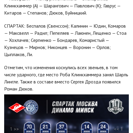
Клинкхаммер (А) — Шарангович — Павлович (К); Гаврус —
Китаров — Степанов; Дюков, Буйницкий.
СПАРТАК: Беспалов (Свенссон); Калинин — Юдин, Комаров
— Максвелл — Радил; Пепеляев — Лаюнен, Лещенко — Стоа
— Хохлачев; Сергиенко — Бондарев, Комаристый —
Кузнецов — Мирнов; Никонцев — Воронин — Орлов;
Цыплаков, Ли.
Отметим, что изменения коснулись всех звеньев, в том
числе ударного, где место Роба Клинкхаммера занял Шарль
Лингле. Также в составе вместо Сергея Дрозда появился
Роман Дюков.