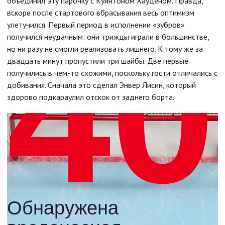
объединил эту парочку с Куинтоном Хауденом. Правда,
вскоре после стартового вбрасывания весь оптимизм
улетучился. Первый период в исполнении «зубров»
получился неудачным: они трижды играли в большинстве,
но ни разу не смогли реализовать лишнего. К тому же за
двадцать минут пропустили три шайбы. Две первые
получились в чем-то схожими, поскольку гости отличались с
добивания. Сначала это сделал Энвер Лисин, который
здорово подкараулил отскок от заднего борта.