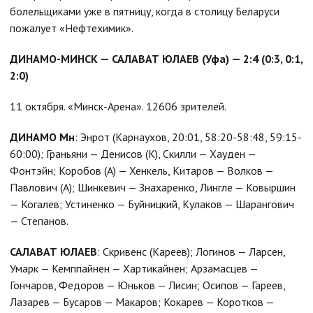
болельщиками уже в пятницу, когда в столицу Беларуси
пожалует «Нефтехимик».
ДИНАМО-МИНСК — САЛАВАТ ЮЛАЕВ (Уфа) — 2:4 (0:3, 0:1,
2:0)
11 октября. «Минск-Арена». 12606 зрителей.
ДИНАМО Мн
: Энрот (Карнаухов, 20:01, 58:20-58:48, 59:15-
60:00); Граньяни — Денисов (К), Скилли — Хауден —
Фонтэйн; Коробов (А) — Хенкель, Китаров — Волков —
Павлович (А); Шинкевич — Знахаренко, Лингле — Ковыршин
— Когалев; Устиненко — Буйницкий, Кулаков — Шарангович
— Степанов.
САЛАВАТ ЮЛАЕВ
: Скривенс (Кареев); Логинов — Ларсен,
Умарк — Кемппайнен — Хартикайнен; Арзамасцев —
Гончаров, Федоров — Юньков — Лисин; Осипов — Гареев,
Лазарев — Бусаров — Макаров; Кокарев — Коротков —