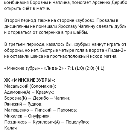
комбинация Борозны и Чаплина, помогает Арсению Дерибо
открыть счёт в матче.
Второй период также на стороне «зубров». Провалы в
дисциплины не помешали Ярославу Чаплину сделать дубль
и оторваться от соперника в три шайбы.
В третьем периоде, казалось бы, «зубры» начнут играть от
обороны, но нет. Быстрые четыре гола в ворота «Лиды-2»
не оставили шанса на противоположный исход матча.
«Минские зубры» - «Лида-2» - 7:1 (1:0) (2:0) (4:1)
ХК «МИНСКИЕ ЗУБРЫ»:
Масальский (Соломахин);
Адамович(А) — Кравчук;
Борозна(К) — Дерибо — Чаплин;
Глинский — Гудков;
Матюшенко — Липский — Пахомов;
Михалев — Онуфриюк;
Поздняков — Курилович(А) — Поцелуйко;
Калач.