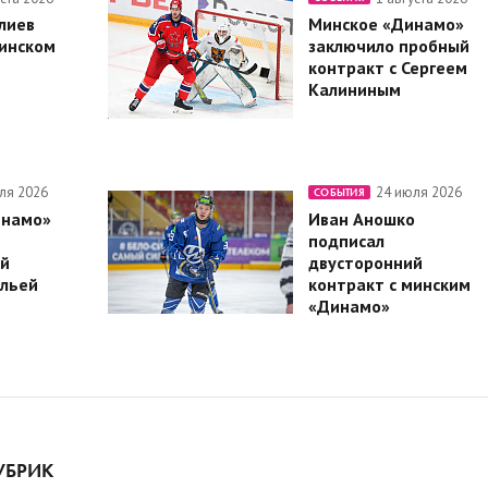
лиев
Минское «Динамо»
минском
заключило пробный
контракт с Сергеем
Калининым
ля 2026
24 июля 2026
СОБЫТИЯ
инамо»
Иван Аношко
подписал
й
двусторонний
Ильей
контракт с минским
«Динамо»
УБРИК