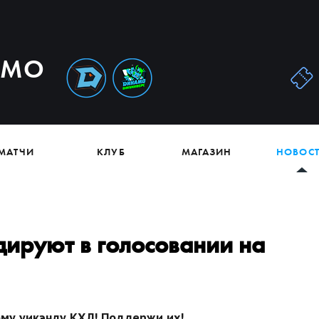
АМО
МАТЧИ
КЛУБ
МАГАЗИН
НОВОС
дируют в голосовании на
ому уикэнду КХЛ! Поддержи их!