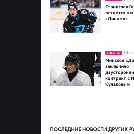
Станислав Га
остается в 
«Динамо»
30 ию
СОБЫТИЯ
Минское «Д
заключило
двусторонни
контракт с 
Кулаковым
ПОСЛЕДНИЕ НОВОСТИ ДРУГИХ Р