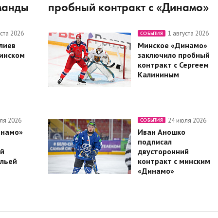
манды
пробный контракт с «Динамо»
уста 2026
1 августа 2026
СОБЫТИЯ
лиев
Минское «Динамо»
минском
заключило пробный
контракт с Сергеем
Калининым
ля 2026
24 июля 2026
СОБЫТИЯ
инамо»
Иван Аношко
подписал
й
двусторонний
Ильей
контракт с минским
«Динамо»