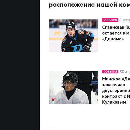
расположение нашей ко
1 авг
СОБЫТИЯ
Станислав Га
остается в 
«Динамо»
30 ию
СОБЫТИЯ
Минское «Д
заключило
двусторонни
контракт с 
Кулаковым