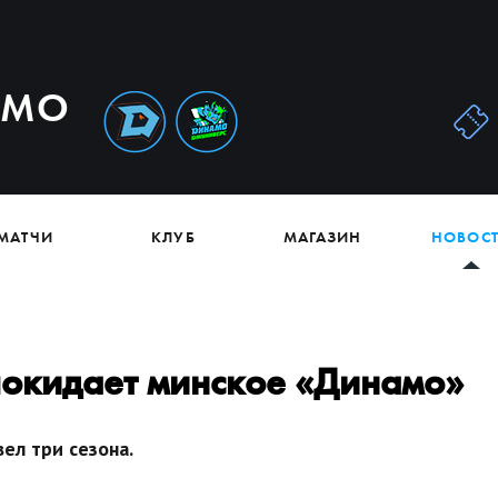
АМО
МАТЧИ
КЛУБ
МАГАЗИН
НОВОС
покидает минское «Динамо»
ел три сезона.