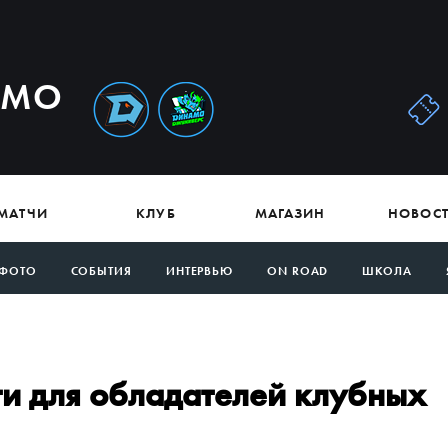
АМО
МАТЧИ
КЛУБ
МАГАЗИН
НОВОС
ФОТО
СОБЫТИЯ
ИНТЕРВЬЮ
ON ROAD
ШКОЛА
и для обладателей клубных