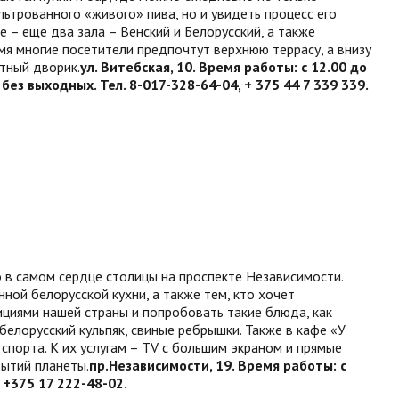
ьтрованного «живого» пива, но и увидеть процесс его
 – еще два зала – Венский и Белорусский, а также
мя многие посетители предпочтут верхнюю террасу, а внизу
ютный дворик.
ул. Витебская, 10. Время работы: с 12.00 до
 без выходных. Тел. 8-017-328-64-04, + 375 44 7 339 339.
в самом сердце столицы на проспекте Независимости.
ной белорусской кухни, а также тем, кто хочет
ициями нашей страны и попробовать такие блюда, как
 белорусский кульпяк, свиные ребрышки. Также в кафе «У
порта. К их услугам – TV с большим экраном и прямые
бытий планеты.
пр.Независимости, 19. Время работы: с
 +375 17 222-48-02.