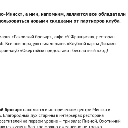
-Минск», а ими, напомним, являются все обладатели
пользоваться новыми скидками от партнеров клуба.
варня «Раковский бровар», кафе «У Франциска», ресторан
pub. Все они порадуют владельцев «Клубной карты Динамо-
торан-клуб «Овертайм» предоставит бесплатный вход!
ий бровар»
находится в историческом центре Минска в
у. Благородный дух старины в интерьерах ресторана
осетителей на первом уровне – три зала: Пивной, Охотничий
аются кухня и бар, где можно ежедневно не только