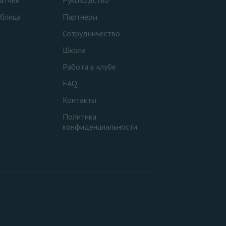
аблица
Партнеры
Сотрудничество
Школа
Работа в клубе
FAQ
Контакты
Политика
конфиденциальности