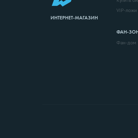
VIP-ложи
ИНТЕРНЕТ-МАГАЗИН
ФАН-ЗО
Фан-дом