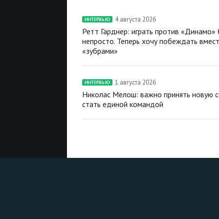
4 августа 2026
ИНТЕРВЬЮ
Ретт Гарднер: играть против «Динамо»
непросто. Теперь хочу побеждать вмест
«зубрами»
1 августа 2026
ИНТЕРВЬЮ
Николас Мелош: важно принять новую с
стать единой командой