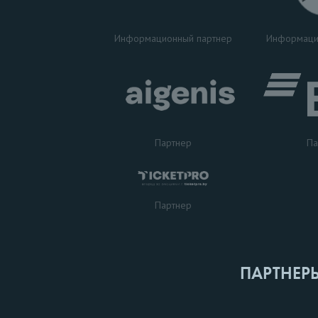
Информаци
Информационный партнер
Партнер
Па
Партнер
ПАРТНЕР