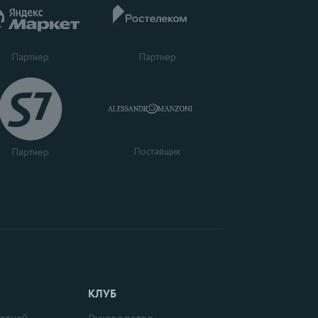
Партнер
Партнер
Поставщик
Партнер
КЛУБ
атчей
Руководство