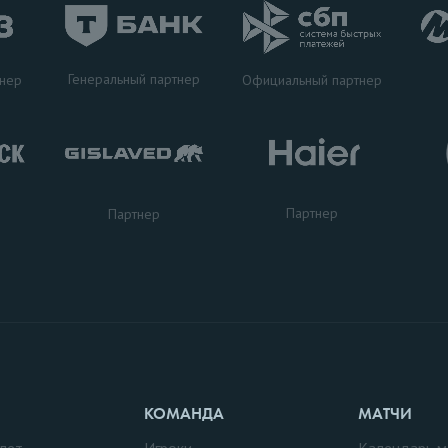
Генеральный партнер
тнер
Официальный партнер
Партнер
Партнер
КОМАНДА
МАТЧИ
лет
Игроки
Календарь м