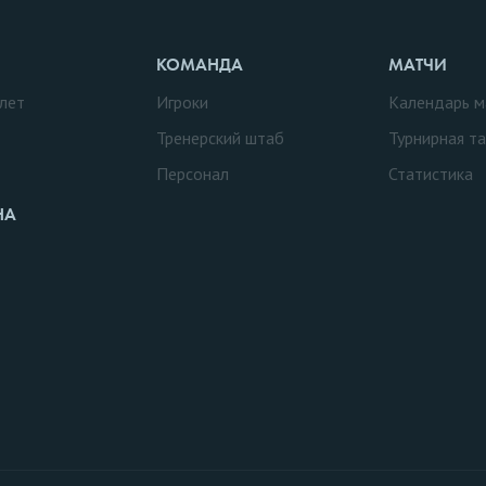
КОМАНДА
МАТЧИ
лет
Игроки
Календарь м
Тренерский штаб
Турнирная т
Персонал
Статистика
НА