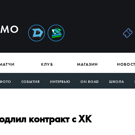
АМО
МАТЧИ
КЛУБ
МАГАЗИН
НОВОС
ФОТО
СОБЫТИЯ
ИНТЕРВЬЮ
ON ROAD
ШКОЛА
одлил контракт с ХК