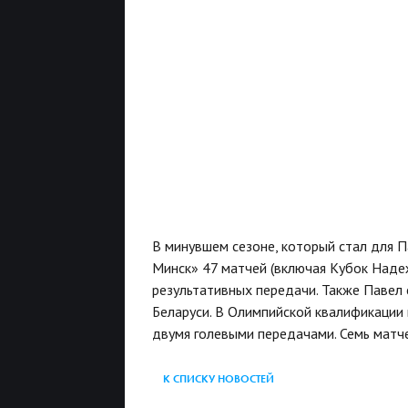
В минувшем сезоне, который стал для 
Минск» 47 матчей (включая Кубок Наде
результативных передачи. Также Павел 
Беларуси. В Олимпийской квалификации 
двумя голевыми передачами. Семь матче
К СПИСКУ НОВОСТЕЙ