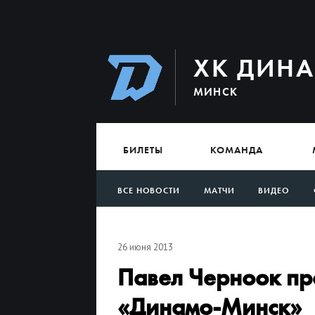
ХК ДИН
МИНСК
БИЛЕТЫ
КОМАНДА
ВСЕ НОВОСТИ
МАТЧИ
ВИДЕО
АРХИВ
26 июня 2013
Павел Черноок пр
«Динамо-Минск»