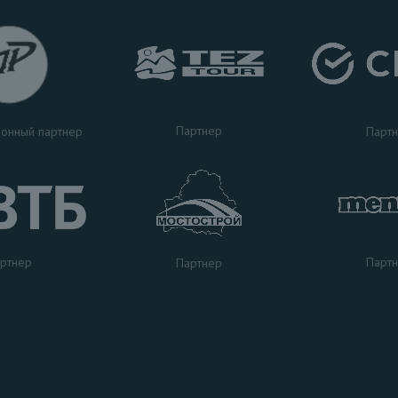
Партнер
Парт
онный партнер
ртнер
Парт
Партнер