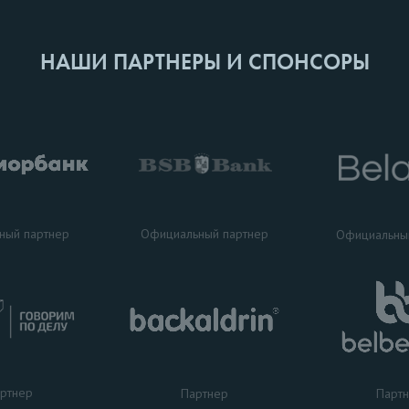
НАШИ ПАРТНЕРЫ И СПОНСОРЫ
ный партнер
Официальный партнер
Официальны
ртнер
Партнер
Парт