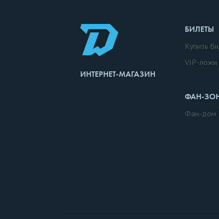
БИЛЕТЫ
Купить би
VIP-ложи
ИНТЕРНЕТ-МАГАЗИН
ФАН-ЗО
Фан-дом