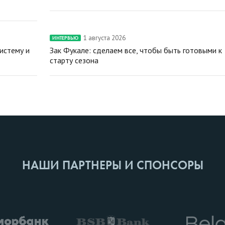
1 августа 2026
ИНТЕРВЬЮ
истему и
Зак Фукале: сделаем все, чтобы быть готовыми к
старту сезона
НАШИ ПАРТНЕРЫ И СПОНСОРЫ