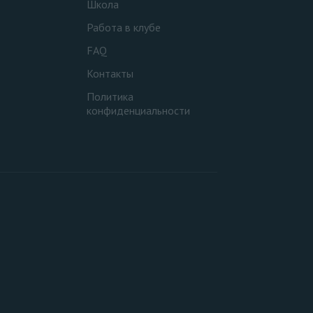
Школа
Работа в клубе
FAQ
Контакты
Политика
конфиденциальности