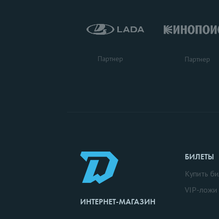
Партнер
Партнер
БИЛЕТЫ
Купить би
VIP-ложи
ИНТЕРНЕТ-МАГАЗИН