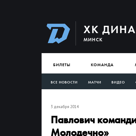
ХК ДИН
МИНСК
БИЛЕТЫ
КОМАНДА
ВСЕ НОВОСТИ
МАТЧИ
ВИДЕО
АРХИВ
3 декабря 2014
Павлович команди
Молодечно»