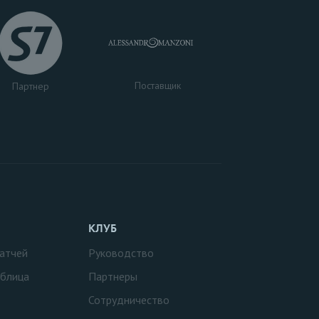
Поставщик
Партнер
КЛУБ
атчей
Руководство
аблица
Партнеры
Сотрудничество