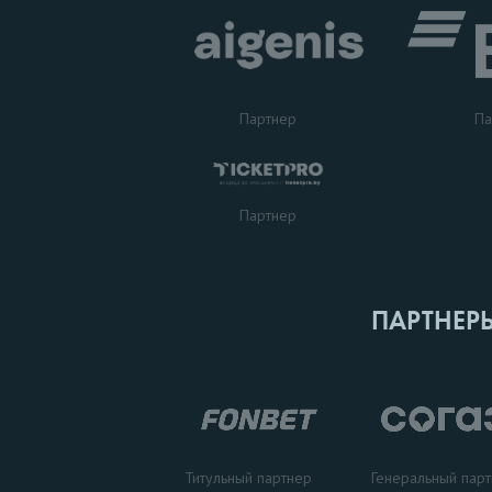
Партнер
Па
Партнер
ПАРТНЕР
Титульный партнер
Генеральный пар