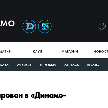
АМО
МАТЧИ
КЛУБ
МАГАЗИН
НОВОС
ФОТО
СОБЫТИЯ
ИНТЕРВЬЮ
ON ROAD
ШКОЛА
рован в «Динамо-