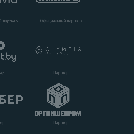
Официальный партнер
й партнер
Партнер
нер
нер
Партнер