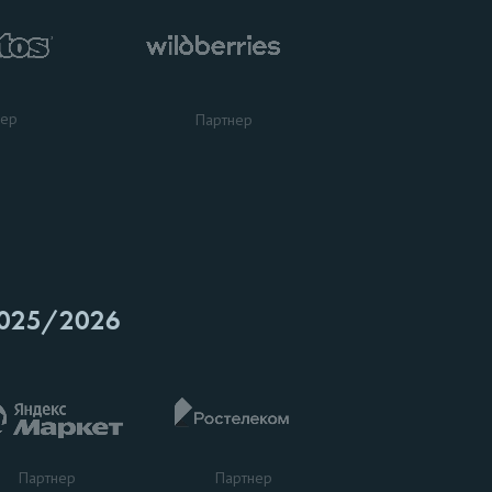
нер
Партнер
025/2026
Партнер
Партнер