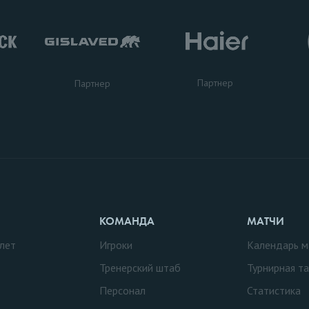
Партнер
Партнер
КОМАНДА
МАТЧИ
лет
Игроки
Календарь м
Тренерский штаб
Турнирная т
Персонал
Статистика