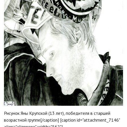
Рисунок Яны Крупской (13 лет), победителя в старшей
возрастной группе[/caption] [caption id="attachment_7146"
align="alignnone" width="562"]