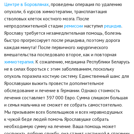
Центре в Боровлянах
, проведены операция по удалению
опухоли, 6 курсов химиотерапии, трансплантация
стволовых клеток костного мозга. После
непродолжительной стадии
ремиссии
наступил
рецидив
.
Ярославу требуется незамедлительная помощь, болезнь
быстро прогрессирует после рецидива, поэтому дорога
каждая минута! После первичного хирургического
вмешательства последовало второе, как и повторная
химиотерапия
. К сожалению, медицина Республики Беларусь
не в силах бороться с этим заболеванием, поскольку
опухоль поразила костную систему. Единственный шанс для
Ярославушки выжить провести дополнительное
обследование и лечение в Германии. Однако стоимость
лечения составляет 397 000 Евро. Сумма слишком большая
и семья мальчика не сможет ее собрать самостоятельно.
Мы призываем всех болельщиков и всех неравнодушных
к чужой беде людей помочь Ярославушке собрать
необходимую сумму на лечение. Ваша помощь может
сослужить добрую службу, она станет частичкой в спасении