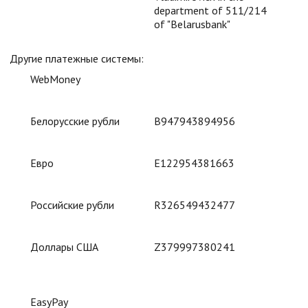
department of 511/214
of "Belarusbank"
Другие платежные системы:
WebMoney
Белорусские рубли
B947943894956
Евро
E122954381663
Российские рубли
R326549432477
Доллары США
Z379997380241
EasyPay